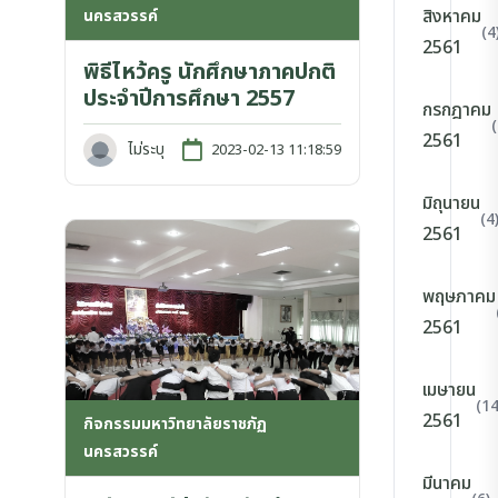
สิงหาคม
นครสวรรค์
(4
2561
พิธีไหว้ครู นักศึกษาภาคปกติ
ประจำปีการศึกษา 2557
กรกฎาคม
(
2561
ไม่ระบุ
2023-02-13 11:18:59
มิถุนายน
(4
2561
พฤษภาคม
2561
เมษายน
(14
2561
กิจกรรมมหาวิทยาลัยราชภัฏ
นครสวรรค์
มีนาคม