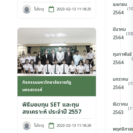
เมษายน
(10
ไม่ระบุ
2023-02-13 11:18:25
2564
มีนาคม
(33
2564
กุมภาพันธ์
2564
มกราคม
กิจกรรมมหาวิทยาลัยราชภัฏ
(1
2564
นครสวรรค์
พิธีมอบทุน SET และทุน
ธันวาคม
(1
สงเคราะห์ ประจำปี 2557
2563
ไม่ระบุ
2023-02-13 11:18:26
พฤศจิกาย