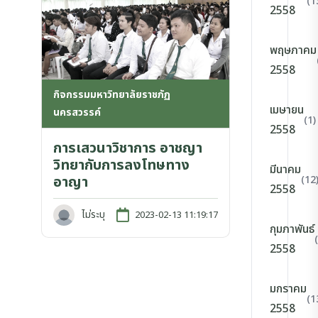
(1
2558
พฤษภาคม
2558
กิจกรรมมหาวิทยาลัยราชภัฏ
เมษายน
นครสวรรค์
(1)
2558
การเสวนาวิชาการ อาชญา
วิทยากับการลงโทษทาง
มีนาคม
อาญา
(12
2558
ไม่ระบุ
2023-02-13 11:19:17
กุมภาพันธ์
2558
มกราคม
(1
2558