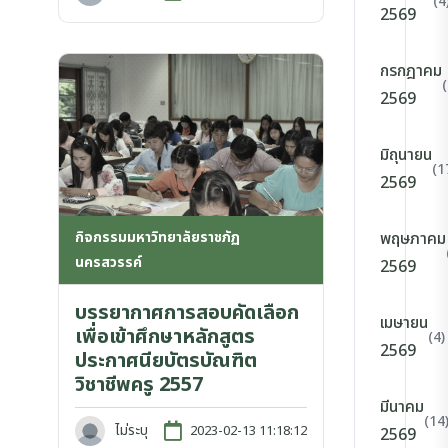
(4
2569
กรกฎาคม
2569
มิถุนายน
(1
2569
กิจกรรมมหาวิทยาลัยราชภัฏ
พฤษภาคม
นครสวรรค์
2569
บรรยากาศการสอบคัดเลือก
เมษายน
เพื่อเข้าศึกษาหลักสูตร
(4)
2569
ประกาศนียบัตรบัณฑิต
วิชาชีพครู 2557
มีนาคม
(14
ไม่ระบุ
2023-02-13 11:18:12
2569