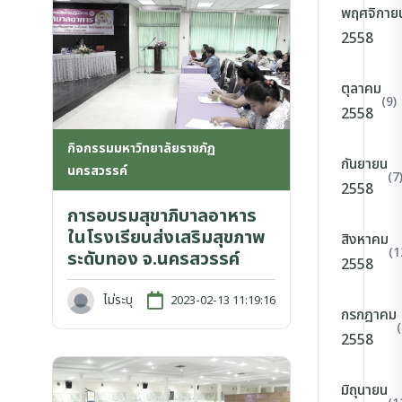
พฤศจิกาย
2558
ตุลาคม
(9)
2558
กิจกรรมมหาวิทยาลัยราชภัฏ
กันยายน
นครสวรรค์
(7
2558
การอบรมสุขาภิบาลอาหาร
ในโรงเรียนส่งเสริมสุขภาพ
สิงหาคม
(1
ระดับทอง จ.นครสวรรค์
2558
ไม่ระบุ
2023-02-13 11:19:16
กรกฎาคม
(
2558
มิถุนายน