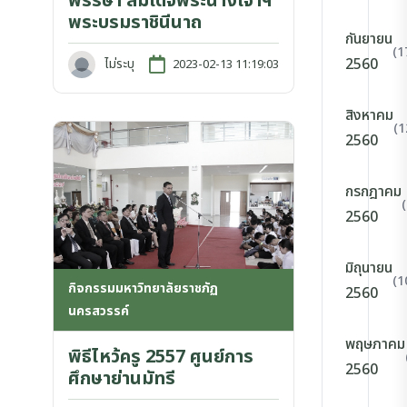
พรรษา สมเด็จพระนางเจ้าฯ
พระบรมราชินีนาถ
กันยายน
(1
2560
ไม่ระบุ
2023-02-13 11:19:03
สิงหาคม
(1
2560
กรกฎาคม
2560
มิถุนายน
(1
กิจกรรมมหาวิทยาลัยราชภัฏ
2560
นครสวรรค์
พฤษภาคม
พิธีไหว้ครู 2557 ศูนย์การ
2560
ศึกษาย่านมัทรี