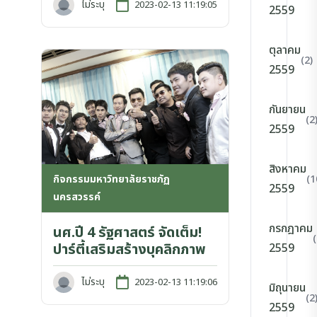
ไม่ระบุ
2023-02-13 11:19:05
2559
ตุลาคม
(2)
2559
กันยายน
(2
2559
สิงหาคม
(1
กิจกรรมมหาวิทยาลัยราชภัฏ
2559
นครสวรรค์
กรกฎาคม
นศ.ปี 4 รัฐศาสตร์ จัดเต็ม!
(
ปาร์ตี้เสริมสร้างบุคลิกภาพ
2559
ไม่ระบุ
2023-02-13 11:19:06
มิถุนายน
(2
2559