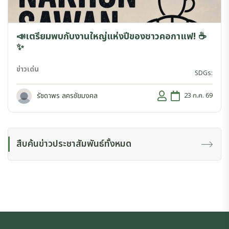
📣เตรียมพบกับงานใหญ่แห่งปีของชาวคอกาแฟ! ☕️
✨
ข่าวเด่น
SDGs:
รัชดาพร ลครชัยมงคล
23 ก.ค. 69
สืบค้นข่าวประชาสัมพันธ์ทั้งหมด