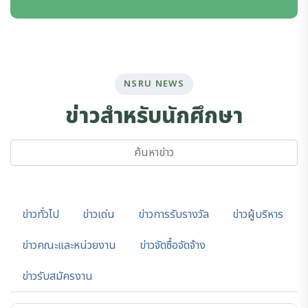
NSRU NEWS
ข
า
ว
ส
ำ
ห
ร
บ
น
ก
ศ
ก
ษ
า
ข่าวทั่วไป
ข่าวเด่น
ข่าวการรับรางวัล
ข่าวผู้บริหาร
ข่าวคณะและหน่วยงาน
ข่าวจัดซื้อจัดจ้าง
ข่าวรับสมัครงาน