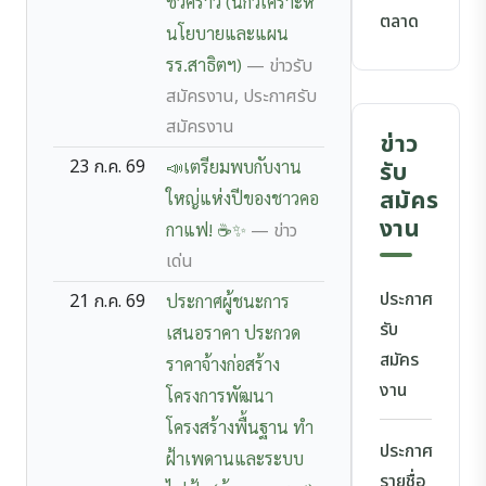
ชั่วคราว (นักวิเคราะห์
ตลาด
นโยบายและแผน
รร.สาธิตฯ)
— ข่าวรับ
สมัครงาน, ประกาศรับ
สมัครงาน
ข่าว
23 ก.ค. 69
📣เตรียมพบกับงาน
รับ
สมัคร
ใหญ่แห่งปีของชาวคอ
งาน
กาแฟ! ☕️✨
— ข่าว
เด่น
ประกาศ
21 ก.ค. 69
ประกาศผู้ชนะการ
รับ
เสนอราคา ประกวด
สมัคร
ราคาจ้างก่อสร้าง
งาน
โครงการพัฒนา
โครงสร้างพื้นฐาน ทำ
ประกาศ
ฝ้าเพดานและระบบ
รายชื่อ