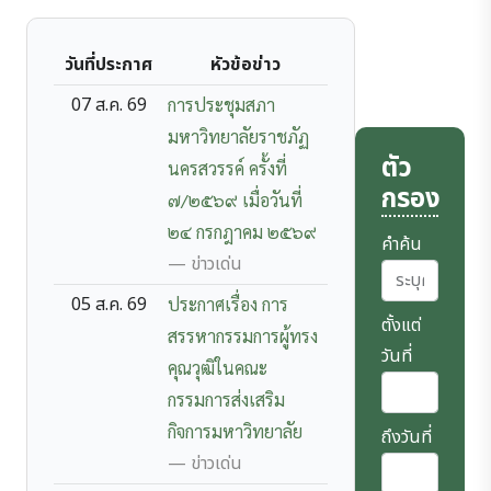
วันที่ประกาศ
หัวข้อข่าว
07 ส.ค. 69
การประชุมสภา
มหาวิทยาลัยราชภัฏ
ตัว
นครสวรรค์ ครั้งที่
กรอง
๗/๒๕๖๙ เมื่อวันที่
๒๔ กรกฎาคม ๒๕๖๙
คำค้น
— ข่าวเด่น
05 ส.ค. 69
ประกาศเรื่อง การ
ตั้งแต่
สรรหากรรมการผู้ทรง
วันที่
คุณวุฒิในคณะ
กรรมการส่งเสริม
กิจการมหาวิทยาลัย
ถึงวันที่
— ข่าวเด่น