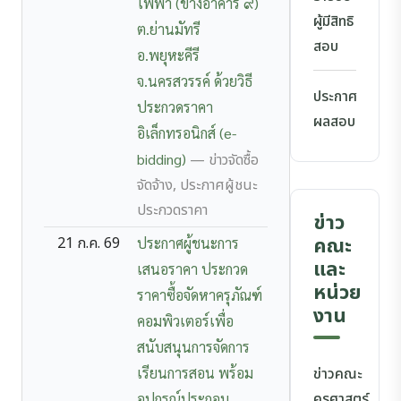
ไฟฟ้า (ข้างอาคาร ๙)
ผู้มีสิทธิ
ต.ย่านมัทรี
สอบ
อ.พยุหะคีรี
จ.นครสวรรค์ ด้วยวิธี
ประกาศ
ประกวดราคา
ผลสอบ
อิเล็กทรอนิกส์ (e-
bidding)
— ข่าวจัดซื้อ
จัดจ้าง, ประกาศผู้ชนะ
ประกวดราคา
ข่าว
คณะ
21 ก.ค. 69
ประกาศผู้ชนะการ
และ
เสนอราคา ประกวด
หน่วย
ราคาซื้อจัดหาครุภัณฑ์
งาน
คอมพิวเตอร์เพื่อ
สนับสนุนการจัดการ
เรียนการสอน พร้อม
ข่าวคณะ
ครุศาสตร์
อุปกรณ์ประกอบ