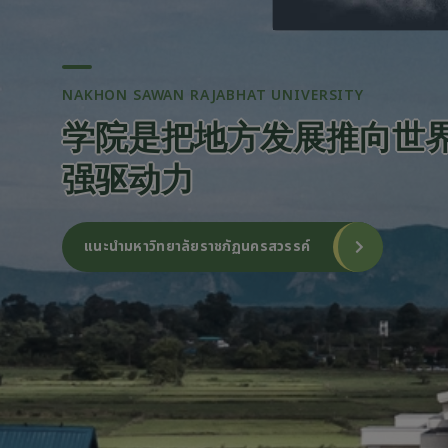
NAKHON SAWAN RAJABHAT UNIVERSITY
学院是把地方发展推向世
强驱动力
แนะนำมหาวิทยาลัยราชภัฏนครสวรรค์