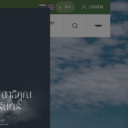
A+
LOGIN
A
Phone Number
0 5621 9100