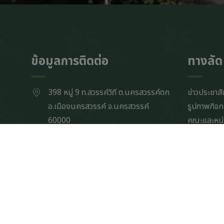
ข้อมูลการติดต่อ
ทางลัด
398 หมู่ 9 ถ.สวรรค์วิถี ต.นครสวรรค์ตก
ข่าวประชาสั
อ.เมืองนครสวรรค์ จ.นครสวรรค์
รูปภาพกิจ
60000
คณะและหน
ระบบสารส
โทรศัพท์
กำหนดการป
056-219100-29
แผนผังเว็บ
โทรสาร
ข้อมูลสถิติ
056-882522-23
ตั้งค่าการ
ระบบจัดการข
งานประชาสัมพันธ์