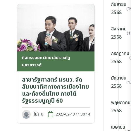
กันยายน
(1
2568
สิงหาคม
(1
2568
กรกฎาคม
กิจกรรมมหาวิทยาลัยราชภัฏ
2568
นครสวรรค์
มิถุนายน
สาขารัฐศาสตร์ มรนว. จัด
(1
สัมมนาทิศทางการเมืองไทย
2568
และท้องถิ่นไทย ภายใต้
รัฐธรรมนูญปี 60
พฤษภาคม
2568
ไม่ระบุ
2023-02-13 11:30:14
เมษายน