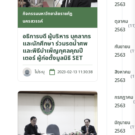
2563
กิจกรรมมหาวิทยาลัยราชภัฏ
ตุลาคม
นครสวรรค์
(11
2563
อธิการบดี ผู้บริหาร บุคลากร
และนักศึกษา ร่วมรดน้ำศพ
กันยายน
และพิธีบำเพ็ญกุศลคุณปี
(1
2563
เตอร์ ผู้ก่อตั้งมูลนิธิ SET
สิงหาคม
ไม่ระบุ
2023-02-13 11:30:38
(1
2563
กรกฎาคม
2563
มิถุนายน
(1
2563