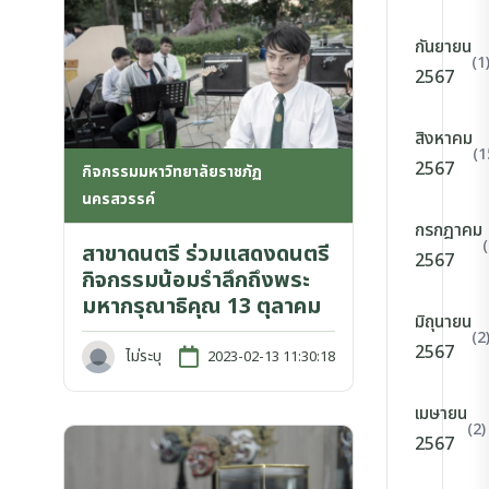
กันยายน
(1
2567
สิงหาคม
(1
2567
กิจกรรมมหาวิทยาลัยราชภัฏ
นครสวรรค์
กรกฎาคม
สาขาดนตรี ร่วมแสดงดนตรี
2567
กิจกรรมน้อมรำลึกถึงพระ
มหากรุณาธิคุณ 13​ ตุลาคม
มิถุนายน
(2
2567
ไม่ระบุ
2023-02-13 11:30:18
เมษายน
(2)
2567