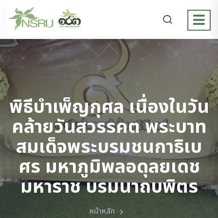
พิธีบำเพ็ญกุศล เนื่องในวัน
คล้ายวันสวรรคต พระบาท
สมเด็จพระบรมชนกาธิเบ
ศร มหาภูมิพลอดุลยเดช
มหาราช บรมนาถบพิตร
หน้าหลัก