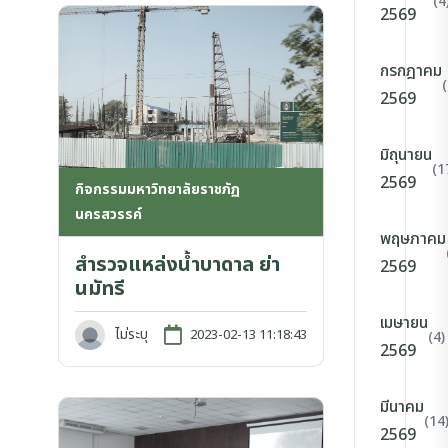
(4
2569
กรกฎาคม
2569
มิถุนายน
(1
2569
กิจกรรมมหาวิทยาลัยราชภัฏ
นครสวรรค์
พฤษภาคม
สำรวจแหล่งน้ำบาดาล ย่า
2569
นมัทรี
เมษายน
ไม่ระบุ
2023-02-13 11:18:43
(4)
2569
มีนาคม
(14
2569