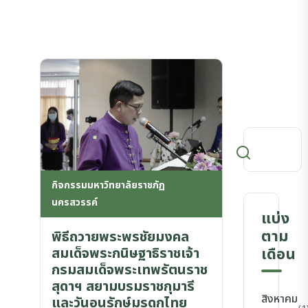
กิจกรรมมหาวิทยาลัยราชภัฏ
นครสวรรค์
แบ่ง
ตาม
พิธีถวายพระพรชัยมงคล
สมเด็จพระกนิษฐาธิราชเจ้า
เดือน
กรมสมเด็จพระเทพรัตนราช
สุดาฯ สยามบรมราชกุมารี
สิงหาคม
และวันอนุรักษ์มรดกไทย