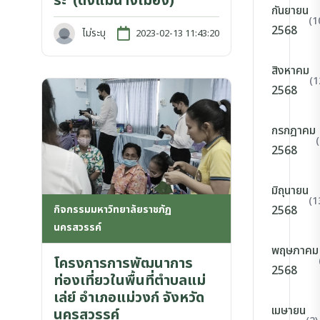
ระ”(ดงแม่นางเมือง)
กันยายน
(1
2568
ไม่ระบุ
2023-02-13 11:43:20
สิงหาคม
(1
2568
กรกฎาคม
2568
มิถุนายน
(1
กิจกรรมมหาวิทยาลัยราชภัฏ
2568
นครสวรรค์
พฤษภาคม
โครงการการพัฒนาการ
2568
ท่องเที่ยวในพื้นที่ตำบลแม่
เล่ย์ อำเภอแม่วงก์ จังหวัด
เมษายน
นครสวรรค์