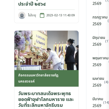
(1
ประจำปี ๒๕๖๔
2569
ไม่ระบุ
2023-02-13 11:43:09
กรกฎาคม
2569
มิถุนายน
(1
2569
พฤษภาคม
2569
กิจกรรมมหาวิทยาลัยราชภัฏ
เมษายน
นครสวรรค์
(4)
2569
วันพระบาทสมเด็จพระพุทธ
ยอดฟ้าจุฬาโลกมหาราช และ
มีนาคม
(14
วันที่ระลึกมหาจักรีบรม
2569