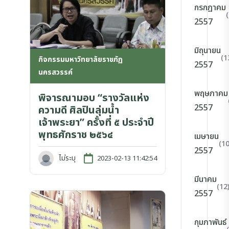
กรกฎาคม
2557
มิถุนายน
(1
กิจกรรมมหาวิทยาลัยราชภัฏ
2557
นครสวรรค์
พฤษภาคม
พิจารณามอบ “รางวัลแห่ง
2557
ความดี ศิลปินลุ่มน้ำ
เจ้าพระยา” ครั้งที่ ๕ ประจำปี
พุทธศักราช ๒๕๖๔
เมษายน
(10
2557
ไม่ระบุ
2023-02-13 11:42:54
มีนาคม
(12
2557
กุมภาพันธ์