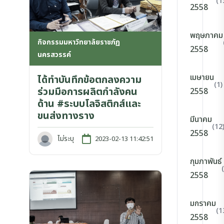
(1
2558
พฤษภาคม
กิจกรรมมหาวิทยาลัยราชภัฏ
2558
นครสวรรค์
เมษายน
ได้ทำบันทึกข้อตกลงความ
(1)
ร่วมมือการผลิตกำลังคน
2558
ด้าน #ระบบโลจิสติกส์และ
ขนส่งทางราง
มีนาคม
(12
2558
ไม่ระบุ
2023-02-13 11:42:51
กุมภาพันธ์
2558
มกราคม
(1
2558