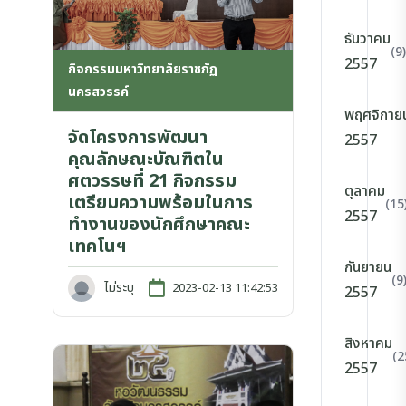
ธันวาคม
(9)
2557
กิจกรรมมหาวิทยาลัยราชภัฏ
นครสวรรค์
พฤศจิกาย
จัดโครงการพัฒนา
2557
คุณลักษณะบัณฑิตใน
ศตวรรษที่ 21 กิจกรรม
ตุลาคม
เตรียมความพร้อมในการ
(15
2557
ทำงานของนักศึกษาคณะ
เทคโนฯ
กันยายน
(9
ไม่ระบุ
2023-02-13 11:42:53
2557
สิงหาคม
(2
2557