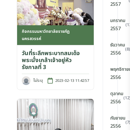
2557
มกราคม
(1
2557
กิจกรรมมหาวิทยาลัยราชภัฏ
นครสวรรค์
ธันวาคม
(8)
วันที่ระลึกพระบาทสมเด็จ
2556
พระนั่งเกล้าเจ้าอยู่หัว
รัชกาลที่ 3
พฤศจิกาย
2556
ไม่ระบุ
2023-02-13 11:42:57
ตุลาคม
(12
2556
กันยายน
(7
2556