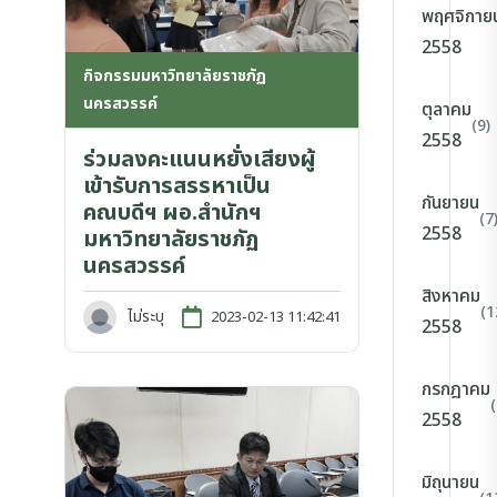
พฤศจิกาย
2558
กิจกรรมมหาวิทยาลัยราชภัฏ
นครสวรรค์
ตุลาคม
(9)
2558
ร่วมลงคะแนนหยั่งเสียงผู้
เข้ารับการสรรหาเป็น
กันยายน
คณบดีฯ ผอ.สำนักฯ
(7
2558
มหาวิทยาลัยราชภัฏ
นครสวรรค์
สิงหาคม
(1
ไม่ระบุ
2023-02-13 11:42:41
2558
กรกฎาคม
(
2558
มิถุนายน