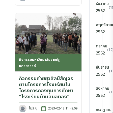
ธันวาคม
(1
2562
พฤศจิกาย
2562
ตุลาคม
(12
2562
กิจกรรมมหาวิทยาลัยราชภัฏ
นครสวรรค์
กันยายน
(1
2562
กิจกรรมค่ายยุวศิลป์สัญจร
ตามโครงการโรงเรียนใน
สิงหาคม
โครงการกองทุนการศึกษา
(1
2562
"โรงเรียนบ้านสมอทอง"
ไม่ระบุ
2023-02-13 11:42:09
กรกฎาคม