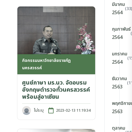
มีนาคม
(33
2564
กุมภาพันธ์
2564
มกราคม
(1
กิจกรรมมหาวิทยาลัยราชภัฏ
2564
นครสวรรค์
ธันวาคม
ศูนย์ภาษา มร.นว. จัดอบรม
(1
2563
อังกฤษตำรวจทั่วนครสวรรค์
พร้อมสู่อาเซียน
พฤศจิกาย
ไม่ระบุ
2023-02-13 11:19:34
2563
ตุลาคม