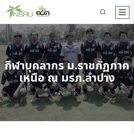
กีฬาบุคลากร ม.ราชภัฏภาค
เหนือ ณ มรภ.ลำปาง
หน้าหลัก