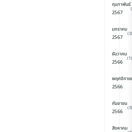
กุมภาพันธ์
2567
มกราคม
(3
2567
ธันวาคม
(1)
2566
พฤศจิกาย
2566
กันยายน
(3
2566
สิงหาคม