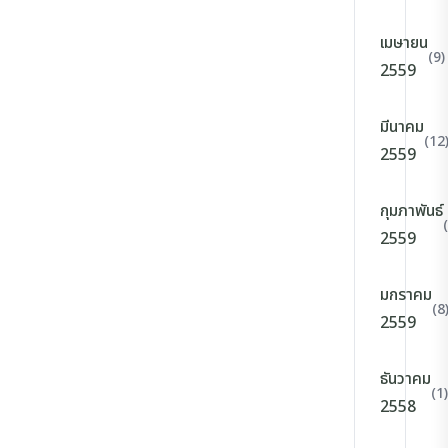
เมษายน
(9)
2559
มีนาคม
(12
2559
กุมภาพันธ์
2559
มกราคม
(8
2559
ธันวาคม
(1)
2558