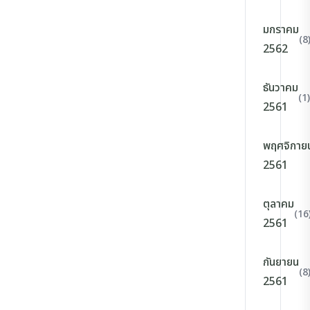
มกราคม
(8
2562
ธันวาคม
(1)
2561
พฤศจิกาย
2561
ตุลาคม
(16
2561
กันยายน
(8
2561