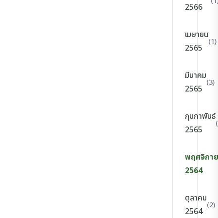
(1
2566
เมษายน
(1)
2565
มีนาคม
(3)
2565
กุมภาพันธ์
2565
พฤศจิกา
2564
ตุลาคม
(2)
2564