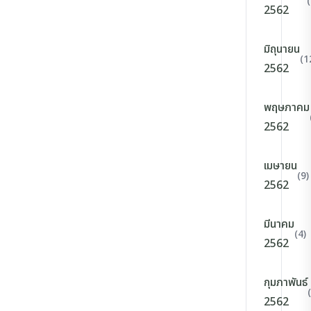
2562
มิถุนายน
(1
2562
พฤษภาคม
2562
เมษายน
(9)
2562
มีนาคม
(4)
2562
กุมภาพันธ์
2562