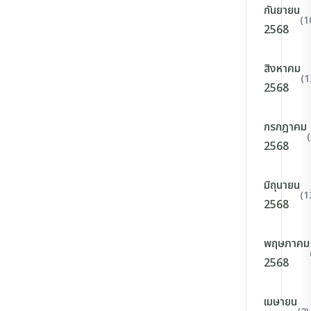
กันยายน
(1
2568
สิงหาคม
(1
2568
กรกฎาคม
2568
มิถุนายน
(1
2568
พฤษภาคม
2568
เมษายน