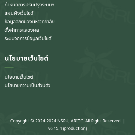
กำหนดการปรับปรุงระบบฯ
แผนผังเว็บไซต์
ข้อมูลสถิติของมหาวิทยาลัย
ตั้งค่าการแสดงผล
ระบบจัดการข้อมูลเว็บไซต์
นโยบายเว็บไซต์
นโยบายเว็บไซต์
นโยบายความเป็นส่วนตัว
Copyright © 2024-2024 NSRU, ARITC. All Right Reserved. |
v6.15.4 (production)