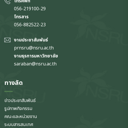
โทรศัพท์
056-219100-29
โทรสาร
056-882522-23
งานประชาสัมพันธ์
prnsru@nsru.ac.th
งานธุรการมหาวิทยาลัย
saraban@nsru.ac.th
ทางลัด
ข่าวประชาสัมพันธ์
รูปภาพกิจกรรม
คณะและหน่วยงาน
ระบบสารสนเทศ