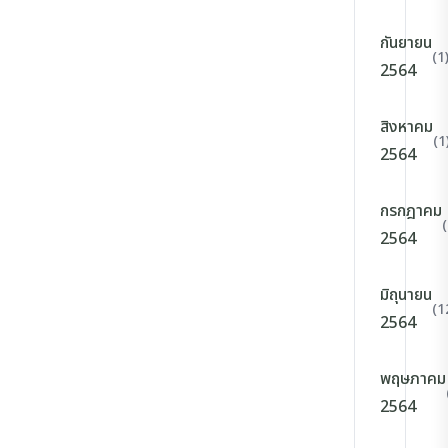
กันยายน
(1
2564
สิงหาคม
(1
2564
กรกฎาคม
2564
มิถุนายน
(1
2564
พฤษภาคม
2564