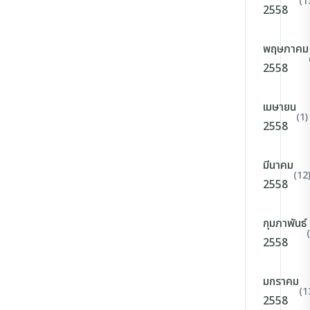
(1
2558
พฤษภาคม
2558
เมษายน
(1)
2558
มีนาคม
(12
2558
กุมภาพันธ์
2558
มกราคม
(1
2558