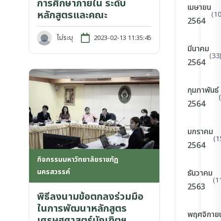
การศึกษาภายใน ระดับ
เมษายน
หลักสูตรและคณะ
(10
2564
ไม่ระบุ
2023-02-13 11:35:45
มีนาคม
(33
2564
กุมภาพันธ์
2564
มกราคม
(1
2564
กิจกรรมมหาวิทยาลัยราชภัฏ
นครสวรรค์
ธันวาคม
(1
2563
พิธีลงนามข้อตกลงร่วมมือ
ในการพัฒนาหลักสูตร
พฤศจิกาย
เศรษฐศาสตร์บัณฑิตฯ