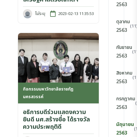
2563
ไม่ระบุ
2023-02-13 11:35:53
ตุลาคม
(11
2563
กันยายน
(1
2563
สิงหาคม
(1
2563
กิจกรรมมหาวิทยาลัยราชภัฏ
นครสวรรค์
กรกฎาคม
2563
อธิการบดีร่วมแสดงความ
ยินดี นศ.สร้างชื่อ ได้รางวัล
มิถุนายน
ความประพฤติดี
(
2563