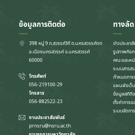
ข้อมูลการติดต่อ
ทางลัด
398 หมู่ 9 ถ.สวรรค์วิถี ต.นครสวรรค์ตก
ข่าวประชาสั
อ.เมืองนครสวรรค์ จ.นครสวรรค์
รูปภาพกิจ
60000
คณะและหน
ระบบสารส
โทรศัพท์
กำหนดการป
056-219100-29
แผนผังเว็บ
โทรสาร
ข้อมูลสถิติ
056-882522-23
ตั้งค่าการ
ระบบจัดการข
งานประชาสัมพันธ์
prnsru@nsru.ac.th
งานธุรการมหาวิทยาลัย