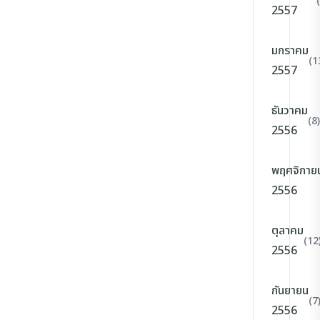
2557
มกราคม
(1
2557
ธันวาคม
(8)
2556
พฤศจิกาย
2556
ตุลาคม
(12
2556
กันยายน
(7
2556