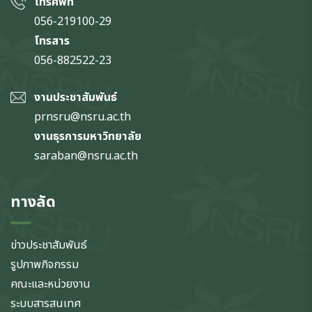
โทรศัพท์
056-219100-29
โทรสาร
056-882522-23
งานประชาสัมพันธ์
prnsru@nsru.ac.th
งานธุรการมหาวิทยาลัย
saraban@nsru.ac.th
ทางลัด
ข่าวประชาสัมพันธ์
รูปภาพกิจกรรม
คณะและหน่วยงาน
ระบบสารสนเทศ