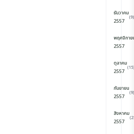
ธันวาคม
(9)
2557
พฤศจิกาย
2557
ตุลาคม
(15
2557
กันยายน
(9
2557
สิงหาคม
(2
2557