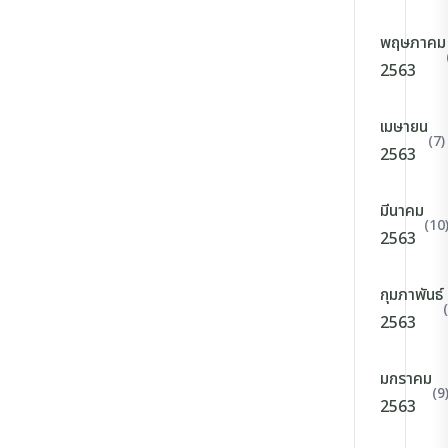
พฤษภาคม
2563
เมษายน
(7)
2563
มีนาคม
(10
2563
กุมภาพันธ์
2563
มกราคม
(9
2563