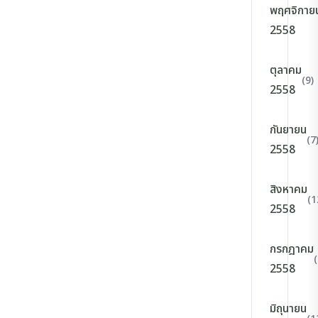
พฤศจิกาย
2558
ตุลาคม
(9)
2558
กันยายน
(7
2558
สิงหาคม
(1
2558
กรกฎาคม
(
2558
มิถุนายน