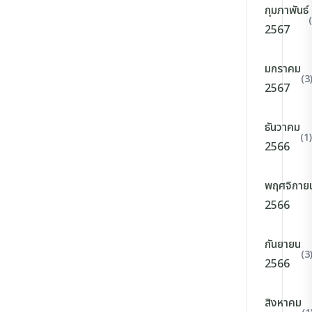
กุมภาพันธ์
2567
มกราคม
(3
2567
ธันวาคม
(1)
2566
พฤศจิกาย
2566
กันยายน
(3
2566
สิงหาคม