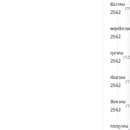
ธันวาคม
(1
2562
พฤศจิกาย
2562
ตุลาคม
(12
2562
กันยายน
(1
2562
สิงหาคม
(1
2562
กรกฎาคม