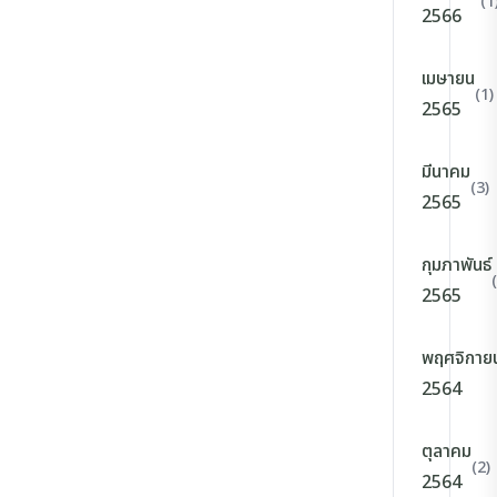
(1
2566
เมษายน
(1)
2565
มีนาคม
(3)
2565
กุมภาพันธ์
2565
พฤศจิกาย
2564
ตุลาคม
(2)
2564