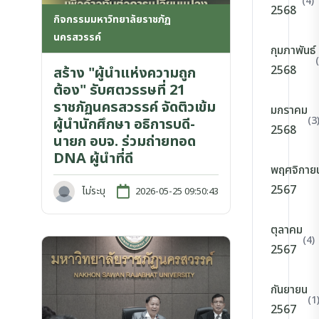
(4)
2568
กิจกรรมมหาวิทยาลัยราชภัฏ
นครสวรรค์
กุมภาพันธ์
2568
สร้าง "ผู้นำแห่งความถูก
ต้อง" รับศตวรรษที่ 21
ราชภัฏนครสวรรค์ จัดติวเข้ม
มกราคม
(3
ผู้นำนักศึกษา อธิการบดี-
2568
นายก อบจ. ร่วมถ่ายทอด
DNA ผู้นำที่ดี
พฤศจิกาย
2567
ไม่ระบุ
2026-05-25 09:50:43
ตุลาคม
(4)
2567
กันยายน
(1
2567