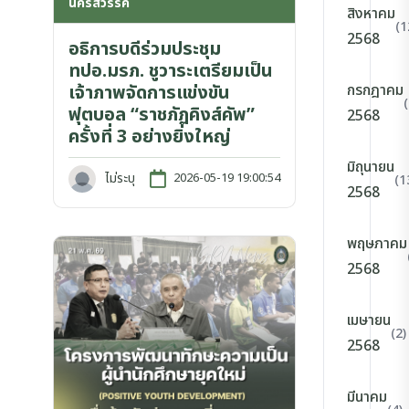
นครสวรรค์
สิงหาคม
(1
2568
อธิการบดีร่วมประชุม
ทปอ.มรภ. ชูวาระเตรียมเป็น
เจ้าภาพจัดการแข่งขัน
กรกฎาคม
ฟุตบอล “ราชภัฏคิงส์คัพ”
2568
ครั้งที่ 3 อย่างยิ่งใหญ่
มิถุนายน
ไม่ระบุ
2026-05-19 19:00:54
(1
2568
พฤษภาคม
2568
เมษายน
(2)
2568
มีนาคม