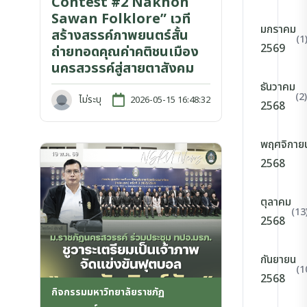
Contest #2 Nakhon
Sawan Folklore” เวที
มกราคม
สร้างสรรค์ภาพยนตร์สั้น
(1
2569
ถ่ายทอดคุณค่าคติชนเมือง
นครสวรรค์สู่สายตาสังคม
ธันวาคม
(2)
ไม่ระบุ
2026-05-15 16:48:32
2568
พฤศจิกาย
2568
ตุลาคม
(13
2568
กันยายน
(1
2568
กิจกรรมมหาวิทยาลัยราชภัฏ