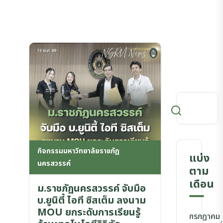
กิจกรรมมหาวิทยาลัยราชภัฏ
แบ่ง
นครสวรรค์
ตาม
เดือน
ม.ราชภัฏนครสวรรค์ จับมือ
บ.ยูนิตี้ ไอที ซิสเต็ม ลงนาม
MOU ยกระดับการเรียนรู้
กรกฎาคม