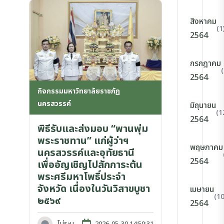
สิงหาคม
(1
2564
กรกฎาคม
2564
กิจกรรมมหาวิทยาลัยราชภัฏ
นครสวรรค์
มิถุนายน
(1
2564
พิธีรับและส่งมอบ “พานพุ่ม
พระราชทาน” แก่ผู้ว่าฯ
พฤษภาคม
นครสวรรค์และอุทัยธานี
2564
เพื่ออัญเชิญไปสักการะต้น
พระศรีมหาโพธิ์ประจำ
จังหวัด เนื่องในวันวิสาขบูชา
เมษายน
(10
๒๕๖๙
2564
ไม่ระบุ
2026-05-30 14:50:31