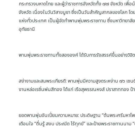
กระทรวงมหาดไทย และผู้ว่าราชการจังหวัดทั้ง ๗๗ จังหวัด เพื
จังหวัด เนื่องในวันวิสาขบูชา ซึ่งเป็นวันสำคัญสากลของโลก
แห่งทั่วประเทศ เป็นผู้จัดทำพานพุ่มพระราชทาน ซึ่งมหาวิทยา
อุทัยธานี
พานพุ่มพระราชทานทั้งสององค์ ได้รับการรังสรรค์ขึ้นอย่างวิจ
สง่างามและสมพระเกียรติ: พานพุ่มมีความสูงตระหง่าน ๗๖ เซ
งานหล่อเรซิ่นพ่นสีทอง ได้แก่ เรือสุพรรณหงส์ ปราสาททอง ป
ยอดพานพุ่มอันเปี่ยมความหมาย: ประดิษฐาน “ต้นพระศรีมหาโพธิ
เตือนใจ “ตื่นรู้ สงบ ประณีต ไร้ทุกข์” และป้ายพระราชทานนา