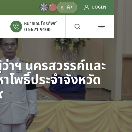
A+
LOGIN
A
หมายเลขโทรศัพท์
0 5621 9100
ู้ว่าฯ นครสวรรค์และ
หาโพธิ์ประจำจังหวัด
๙