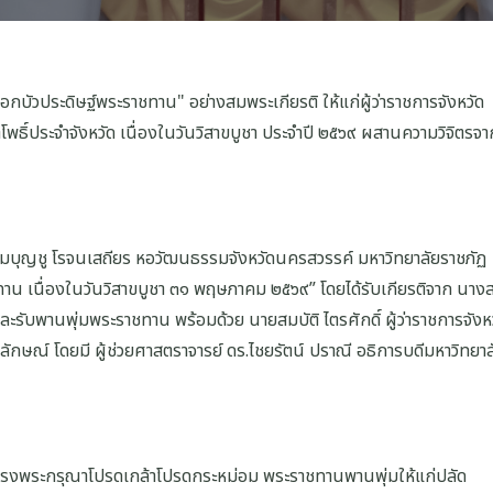
กบัวประดิษฐ์พระราชทาน" อย่างสมพระเกียรติ ให้แก่ผู้ว่าราชการจังหวัด
โพธิ์ประจำจังหวัด เนื่องในวันวิสาขบูชา ประจำปี ๒๕๖๙ ผสานความวิจิตรจา
ะชุมบุญชู โรจนเสถียร หอวัฒนธรรมจังหวัดนครสวรรค์ มหาวิทยาลัยราชภัฏ
ชทาน เนื่องในวันวิสาขบูชา ๓๑ พฤษภาคม ๒๕๖๙” โดยได้รับเกียรติจาก นาง
ละรับพานพุ่มพระราชทาน พร้อมด้วย นายสมบัติ ไตรศักดิ์ ผู้ว่าราชการจังห
ลักษณ์ โดยมี ผู้ช่วยศาสตราจารย์ ดร.ไชยรัตน์ ปราณี อธิการบดีมหาวิทยาล
หัว ทรงพระกรุณาโปรดเกล้าโปรดกระหม่อม พระราชทานพานพุ่มให้แก่ปลัด