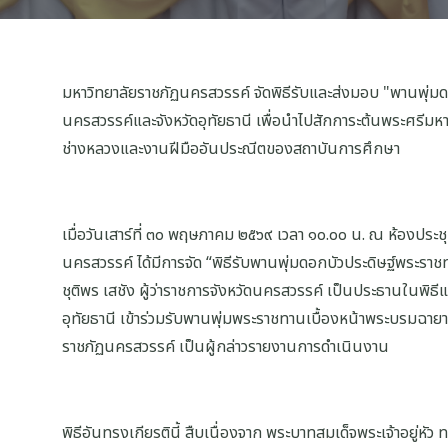
มหาวิทยาลัยราชภัฏนครสวรรค์ จัดพิธีรับและส่งมอบ "พานพุ่มดอ
นครสวรรค์และจังหวัดอุทัยธานี เพื่อนำไปสักการะต้นพระศรีมหา
ช่างหลวงและงานฝีมืออันประณีตของสถาบันการศึกษา
เมื่อวันเสาร์ที่ ๓๐ พฤษภาคม ๒๕๖๙ เวลา ๑๐.๐๐ น. ณ ห้องปร
นครสวรรค์ ได้มีการจัด “พิธีรับพานพุ่มดอกบัวประดิษฐ์พระรา
ชุติพร เสชัง ผู้ว่าราชการจังหวัดนครสวรรค์ เป็นประธานในพิธีแ
อุทัยธานี เข้าร่วมรับพานพุ่มพระราชทานเบื้องหน้าพระบรมฉายา
ราชภัฏนครสวรรค์ เป็นผู้กล่าวรายงานการดำเนินงาน
พิธีอันทรงเกียรตินี้ สืบเนื่องจาก พระบาทสมเด็จพระเจ้าอยู่