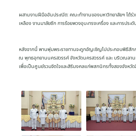
ผสานงานฝีมืออันประณีต: คณะทำงานของมหาวิทยาลัยฯ ได้ร่วมก
เหลือง งานมาลัยซีก การร้อยพวงอุบะทรงเครื่อง และการประดับ
หลังจากนี้ พานพุ่มพระราชทานจะถูกอัญเชิญไปประกอบพิธีสั
ณ พุทธอุทยานนครสวรรค์ จังหวัดนครสวรรค์ และ บริเวณลานห
เพื่อเป็นศูนย์รวมจิตใจและสิริมงคลแก่พสกนิกรทั้งสองจังหวัด