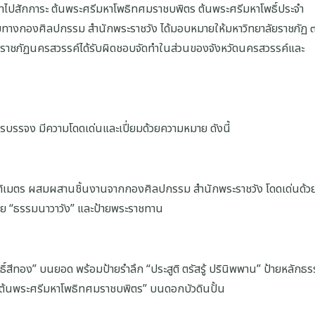
่อนำไปสักการะ ต้นพระศรีมหาโพธิทศมราชบพิตร ต้นพระศรีมหาโพธิ์ประจำ
 โดยทางกองศิลปกรรม สำนักพระราชวัง ได้มอบหมายให้มหาวิทยาลัยราชภัฏ 
ลัยราชภัฏนครสวรรค์ได้รับผิดชอบจัดทำในส่วนของจังหวัดนครสวรรค์และ
ิตรบรรจง มีความโดดเด่นและเปี่ยมด้วยความหมาย ดังนี้
นติเมตร ผสมผสานชิ้นงานจากกองศิลปกรรม สำนักพระราชวัง โดดเด่นด้วย
้าย “ธรรมนาวาวัง” และป้ายพระราชทาน
์สีทอง” บนยอด พร้อมป้ายรำลึก “ประสูติ ตรัสรู้ ปรินิพพาน” ป้ายหลักธ
ม “ต้นพระศรีมหาโพธิทศมราชบพิตร” บนดอกบัวดินปั้น