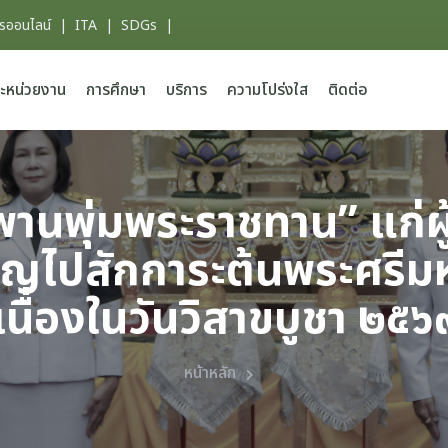
ารออนไลน์
|
ITA
|
SDGs
|
ะหน่วยงาน
การศึกษา
บริการ
ความโปร่งใส
ติดต่อ
พานพุ่มพระราชทาน” แก่ผ
เชิญไปสักการะต้นพระศรีม
เนื่องในวันวิสาขบูชา ๒๕๖
หน้าหลัก