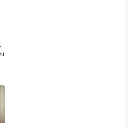
๙
านี