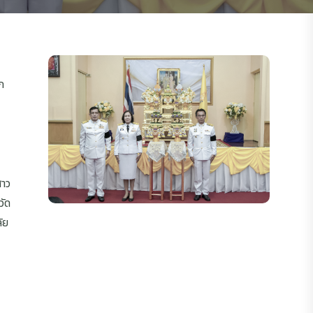
ก
สาว
วัด
ัย