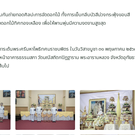
ันถ่ายทอดศิลปะการจัดดอกไม้ ทั้งการเย็บกลีบบัวสีม่วงกระพุ้งขอบสี
ดอกไม้ทิศทองเหลือง เพื่อให้พานพุ่มมีความงดงามสูงสุด
กการะต้นพระศรีมหาโพธิทศมราชบพิตร ในวันวิสาขบูชา ๓๑ พฤษภาคม ๒๕๖
น้าอาคารธรรมสภา วัดมณีสถิตกปิฏฐาราม พระอารามหลวง จังหวัดอุทัยธ
สืบไป