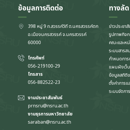
ข้อมูลการติดต่อ
ทางลัด
398 หมู่ 9 ถ.สวรรค์วิถี ต.นครสวรรค์ตก
ข่าวประชาสั
อ.เมืองนครสวรรค์ จ.นครสวรรค์
รูปภาพกิจ
60000
คณะและหน
ระบบสารส
โทรศัพท์
กำหนดการป
056-219100-29
แผนผังเว็บ
โทรสาร
ข้อมูลสถิติ
056-882522-23
ตั้งค่าการ
ระบบจัดการข
งานประชาสัมพันธ์
prnsru@nsru.ac.th
งานธุรการมหาวิทยาลัย
saraban@nsru.ac.th