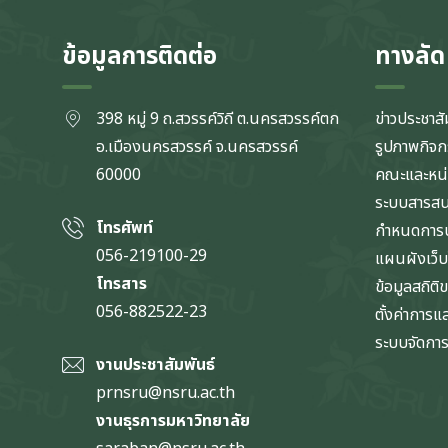
ข้อมูลการติดต่อ
ทางลัด
398 หมู่ 9 ถ.สวรรค์วิถี ต.นครสวรรค์ตก
ข่าวประชาสั
อ.เมืองนครสวรรค์ จ.นครสวรรค์
รูปภาพกิจ
60000
คณะและหน
ระบบสารส
โทรศัพท์
กำหนดการป
056-219100-29
แผนผังเว็บ
โทรสาร
ข้อมูลสถิติ
056-882522-23
ตั้งค่าการ
ระบบจัดการข
งานประชาสัมพันธ์
prnsru@nsru.ac.th
งานธุรการมหาวิทยาลัย