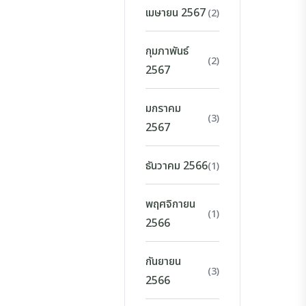
เมษายน 2567
(2)
กุมภาพันธ์
(2)
2567
มกราคม
(3)
2567
ธันวาคม 2566
(1)
พฤศจิกายน
(1)
2566
กันยายน
(3)
2566