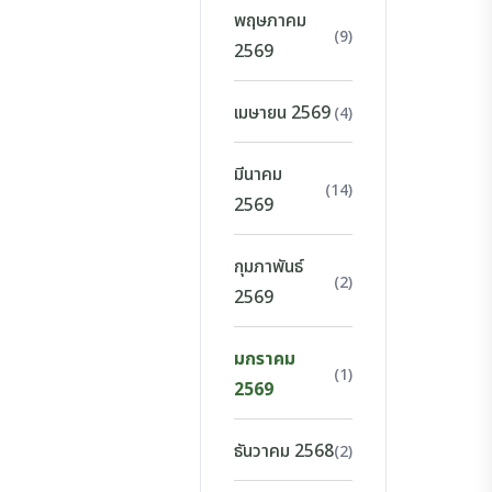
พฤษภาคม
(9)
2569
เมษายน 2569
(4)
มีนาคม
(14)
2569
กุมภาพันธ์
(2)
2569
มกราคม
(1)
2569
ธันวาคม 2568
(2)