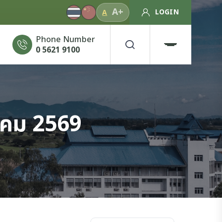
A+
LOGIN
A
Phone Number
0 5621 9100
าคม 2569