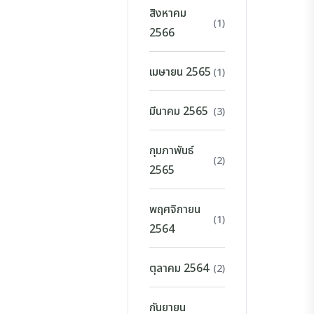
สิงหาคม
(1)
2566
เมษายน 2565
(1)
มีนาคม 2565
(3)
กุมภาพันธ์
(2)
2565
พฤศจิกายน
(1)
2564
ตุลาคม 2564
(2)
กันยายน