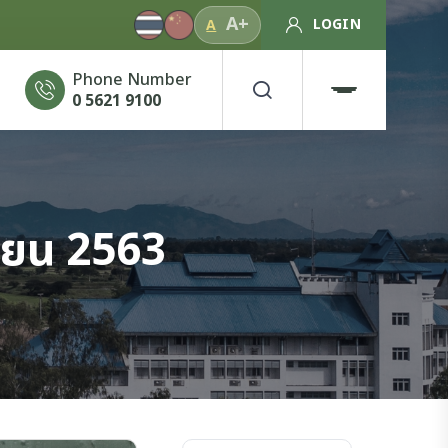
A+
LOGIN
A
Phone Number
0 5621 9100
ายน 2563