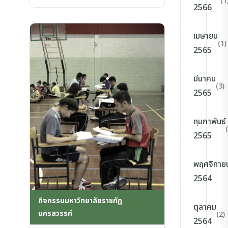
(1
2566
เมษายน
(1)
2565
มีนาคม
(3)
2565
กุมภาพันธ์
2565
พฤศจิกาย
2564
กิจกรรมมหาวิทยาลัยราชภัฏ
ตุลาคม
นครสวรรค์
(2)
2564