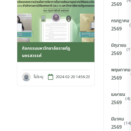
(4
2569
กรกฎาคม
2569
มิถุนายน
กิจกรรมมหาวิทยาลัยราชภัฏ
(1
2569
นครสวรรค์
พฤษภาคม
ไม่ระบุ
2024-02-20 14:56:23
2569
เมษายน
(4)
2569
มีนาคม
(14
2569