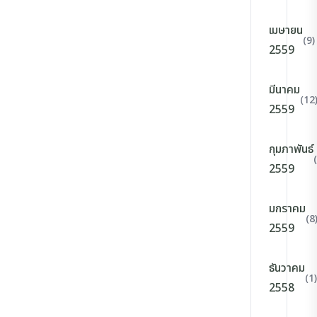
เมษายน
(9)
2559
มีนาคม
(12
2559
กุมภาพันธ์
2559
มกราคม
(8
2559
ธันวาคม
(1)
2558