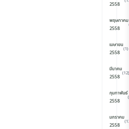
(1
2558
พฤษภาคม
2558
เมษายน
(1)
2558
มีนาคม
(12
2558
กุมภาพันธ์
2558
มกราคม
(1
2558