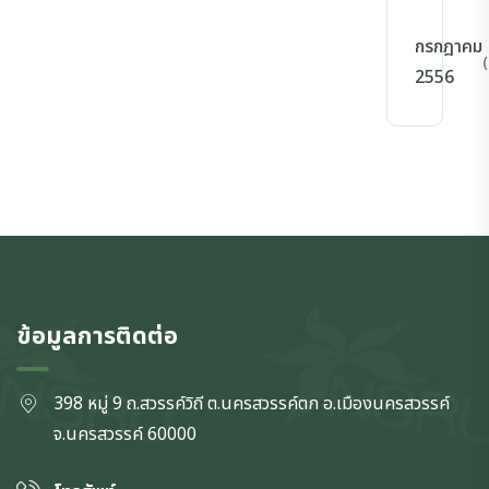
กรกฎาคม
(
2556
ข้อมูลการติดต่อ
398 หมู่ 9 ถ.สวรรค์วิถี ต.นครสวรรค์ตก
อ.เมืองนครสวรรค์
จ.นครสวรรค์
60000