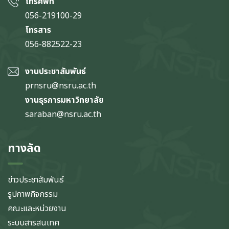
โทรศัพท์
056-219100-29
โทรสาร
056-882522-23
งานประชาสัมพันธ์
prnsru@nsru.ac.th
งานธุรการมหาวิทยาลัย
saraban@nsru.ac.th
ทางลัด
ข่าวประชาสัมพันธ์
รูปภาพกิจกรรม
คณะและหน่วยงาน
ระบบสารสนเทศ