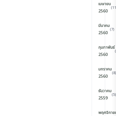
เมษายน
(11
2560
มีนาคม
(7)
2560
กุมภาพันธ์
2560
มกราคม
(8
2560
ธันวาคม
(5)
2559
พฤศจิกาย