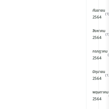
กันยายน
(1
2564
สิงหาคม
(1
2564
กรกฎาคม
2564
มิถุนายน
(1
2564
พฤษภาคม
2564