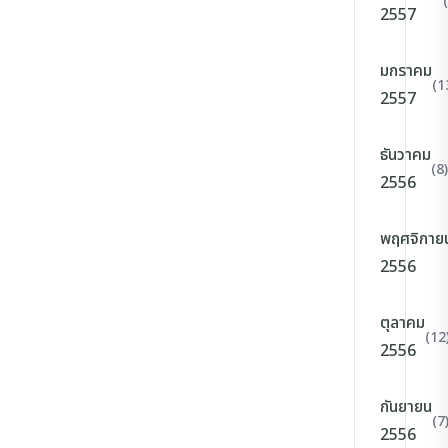
2557
มกราคม
(1
2557
ธันวาคม
(8)
2556
พฤศจิกาย
2556
ตุลาคม
(12
2556
กันยายน
(7
2556