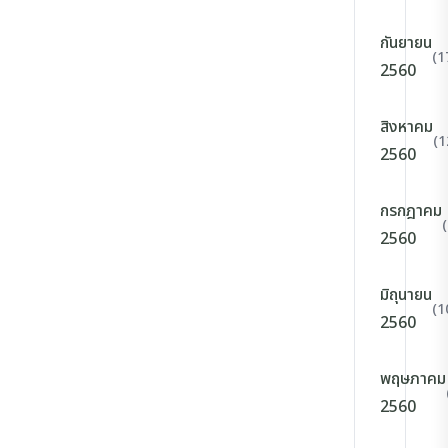
กันยายน
(1
2560
สิงหาคม
(1
2560
กรกฎาคม
2560
มิถุนายน
(1
2560
พฤษภาคม
2560