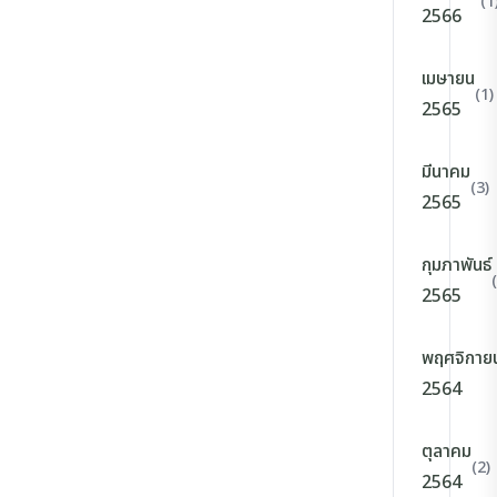
(1
2566
เมษายน
(1)
2565
มีนาคม
(3)
2565
กุมภาพันธ์
2565
พฤศจิกาย
2564
ตุลาคม
(2)
2564