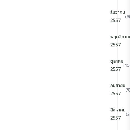
ธันวาคม
(9)
2557
พฤศจิกาย
2557
ตุลาคม
(15
2557
กันยายน
(9
2557
สิงหาคม
(2
2557