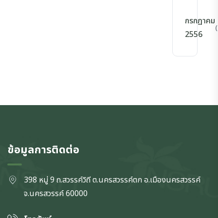
กรกฎาคม
(
2556
ข้อมูลการติดต่อ
398 หมู่ 9 ถ.สวรรค์วิถี ต.นครสวรรค์ตก
อ.เมืองนครสวรรค์
จ.นครสวรรค์
60000