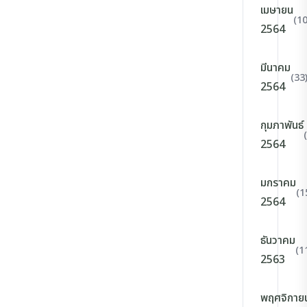
เมษายน
(10
2564
มีนาคม
(33
2564
กุมภาพันธ์
2564
มกราคม
(1
2564
ธันวาคม
(1
2563
พฤศจิกาย