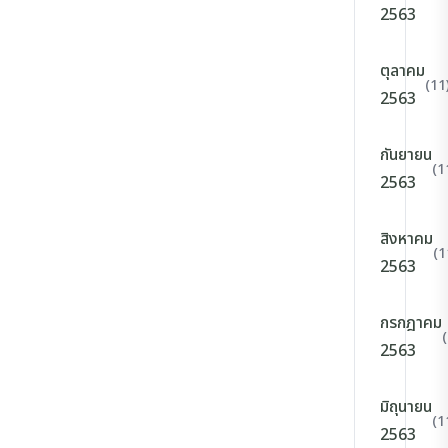
2563
ตุลาคม
(11
2563
กันยายน
(1
2563
สิงหาคม
(1
2563
กรกฎาคม
2563
มิถุนายน
(1
2563