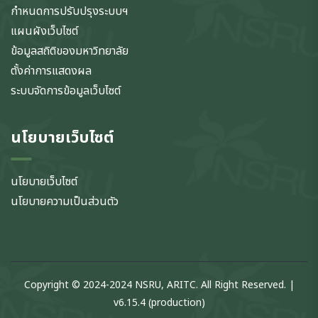
กำหนดการปรับปรุงระบบฯ
แผนผังเว็บไซต์
ข้อมูลสถิติของมหาวิทยาลัย
ตั้งค่าการแสดงผล
ระบบจัดการข้อมูลเว็บไซต์
นโยบายเว็บไซต์
นโยบายเว็บไซต์
นโยบายความเป็นส่วนตัว
Copyright © 2024-2024 NSRU, ARITC. All Right Reserved. |
v6.15.4 (production)