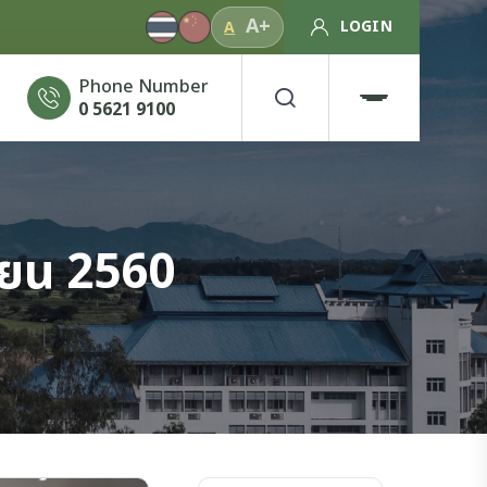
A+
LOGIN
A
Phone Number
0 5621 9100
ายน 2560