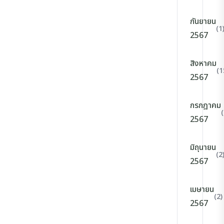
กันยายน
(1
2567
สิงหาคม
(1
2567
กรกฎาคม
2567
มิถุนายน
(2
2567
เมษายน
(2)
2567