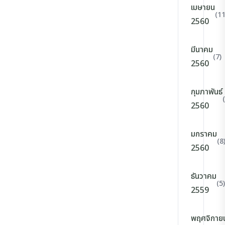
เมษายน
(11
2560
มีนาคม
(7)
2560
กุมภาพันธ์
2560
มกราคม
(8
2560
ธันวาคม
(5)
2559
พฤศจิกาย