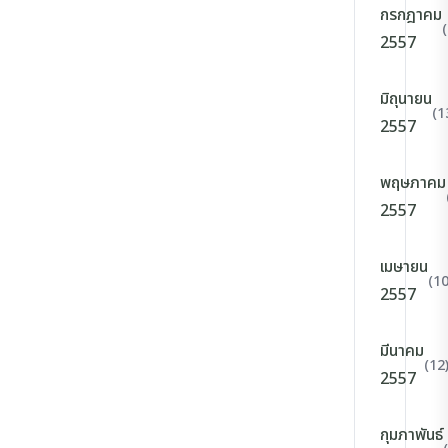
กรกฎาคม
2557
มิถุนายน
(1
2557
พฤษภาคม
2557
เมษายน
(10
2557
มีนาคม
(12
2557
กุมภาพันธ์