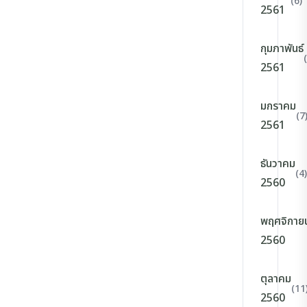
(6)
2561
กุมภาพันธ์
2561
มกราคม
(7
2561
ธันวาคม
(4)
2560
พฤศจิกาย
2560
ตุลาคม
(11
2560