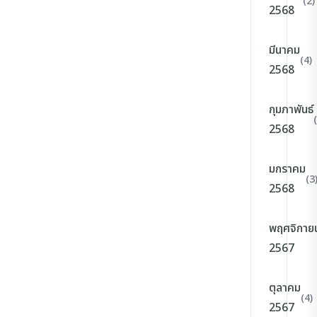
(2)
2568
มีนาคม
(4)
2568
กุมภาพันธ์
2568
มกราคม
(3
2568
พฤศจิกาย
2567
ตุลาคม
(4)
2567