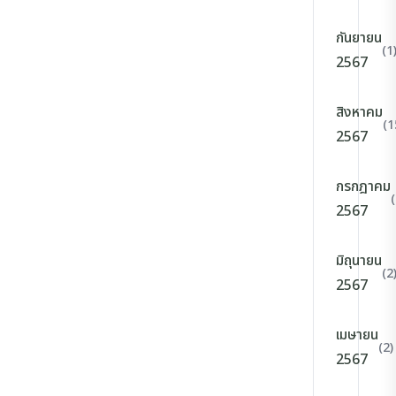
กันยายน
(1
2567
สิงหาคม
(1
2567
กรกฎาคม
2567
มิถุนายน
(2
2567
เมษายน
(2)
2567