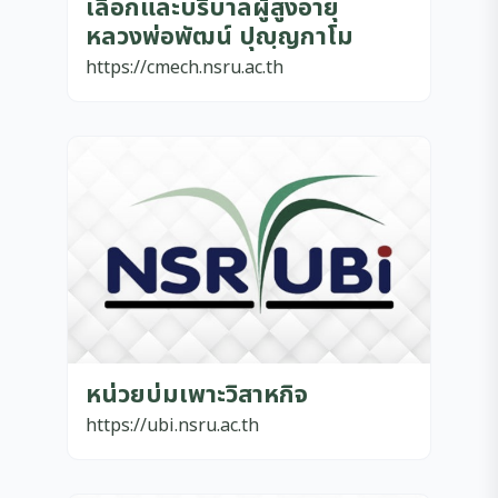
เลือกและบริบาลผู้สูงอายุ
หลวงพ่อพัฒน์ ปุญฺญกาโม
https://cmech.nsru.ac.th
หน่วยบ่มเพาะวิสาหกิจ
https://ubi.nsru.ac.th