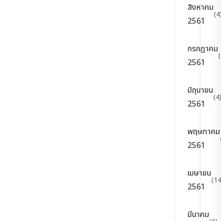
สิงหาคม
(4
2561
กรกฎาคม
(
2561
มิถุนายน
(4
2561
พฤษภาคม
2561
เมษายน
(14
2561
มีนาคม