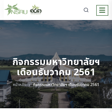
>
กิจกรรมมหาวิทยาลัยฯ
เดือนธันวาคม 2561
หน้าหลัก
กิจกรรมมหาวิทยาลัยฯ เดือนธันวาคม 2561