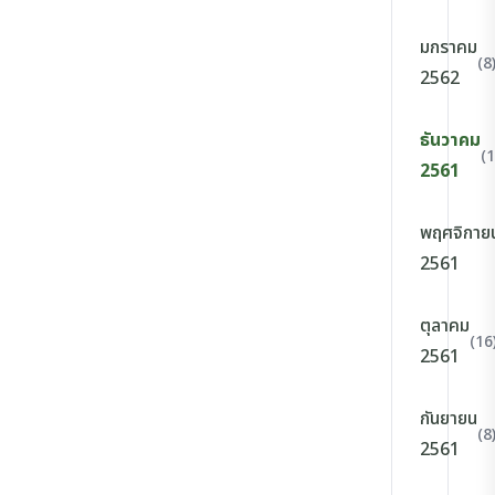
มกราคม
(8
2562
ธันวาคม
(1
2561
พฤศจิกาย
2561
ตุลาคม
(16
2561
กันยายน
(8
2561