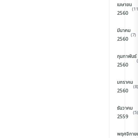
เมษายน
(11
2560
มีนาคม
(7)
2560
กุมภาพันธ์
2560
มกราคม
(8
2560
ธันวาคม
(5)
2559
พฤศจิกาย