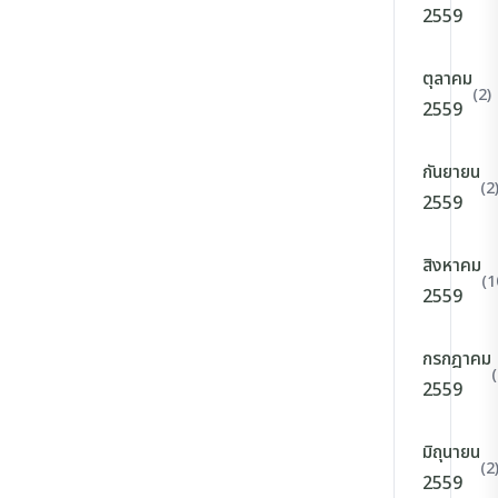
2559
ตุลาคม
(2)
2559
กันยายน
(2
2559
สิงหาคม
(1
2559
กรกฎาคม
(
2559
มิถุนายน
(2
2559