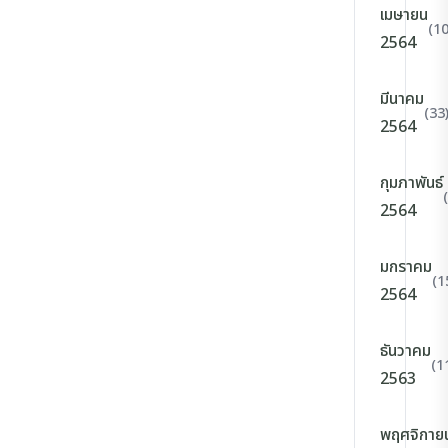
เมษายน
(10
2564
มีนาคม
(33
2564
กุมภาพันธ์
2564
มกราคม
(1
2564
ธันวาคม
(1
2563
พฤศจิกาย