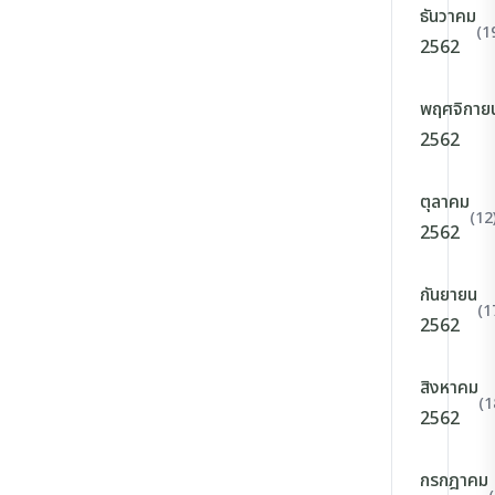
ธันวาคม
(1
2562
พฤศจิกาย
2562
ตุลาคม
(12
2562
กันยายน
(1
2562
สิงหาคม
(1
2562
กรกฎาคม