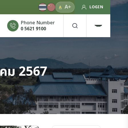
A+
LOGIN
A
Phone Number
0 5621 9100
าคม 2567