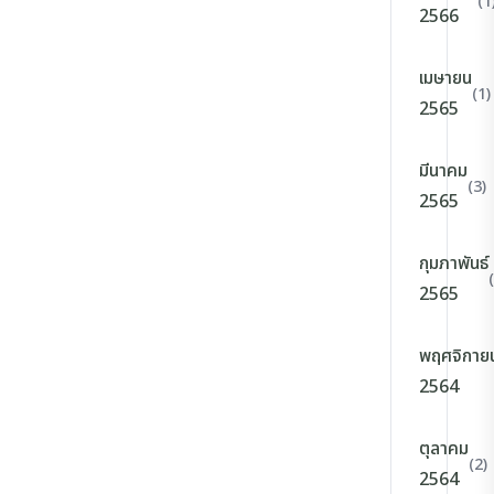
(1
2566
เมษายน
(1)
2565
มีนาคม
(3)
2565
กุมภาพันธ์
2565
พฤศจิกาย
2564
ตุลาคม
(2)
2564