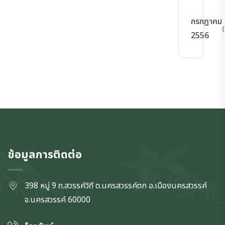
กรกฎาคม
(
2556
ข้อมูลการติดต่อ
398 หมู่ 9 ถ.สวรรค์วิถี ต.นครสวรรค์ตก
อ.เมืองนครสวรรค์
จ.นครสวรรค์
60000