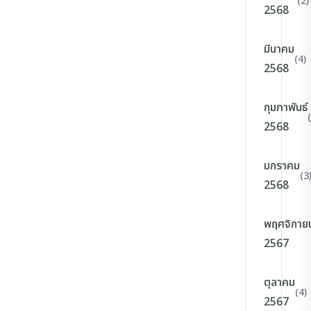
(2)
2568
มีนาคม
(4)
2568
กุมภาพันธ์
2568
มกราคม
(3
2568
พฤศจิกาย
2567
ตุลาคม
(4)
2567