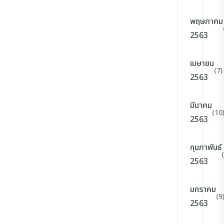
พฤษภาคม
2563
เมษายน
(7)
2563
มีนาคม
(10
2563
กุมภาพันธ์
2563
มกราคม
(9
2563