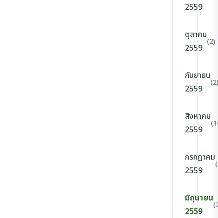
2559
ตุลาคม
(2)
2559
กันยายน
(2
2559
สิงหาคม
(1
2559
กรกฎาคม
(
2559
มิถุนายน
(
2559