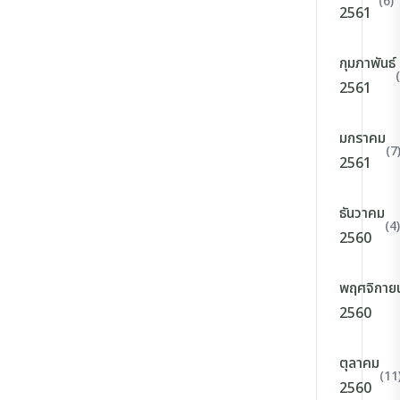
(6)
2561
กุมภาพันธ์
2561
มกราคม
(7
2561
ธันวาคม
(4)
2560
พฤศจิกาย
2560
ตุลาคม
(11
2560