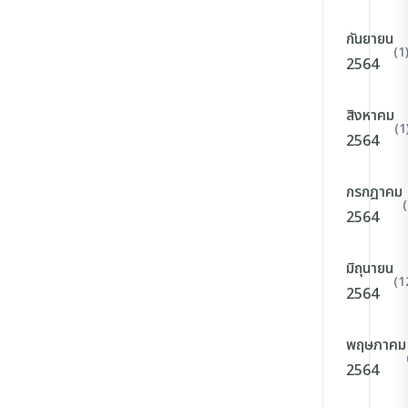
กันยายน
(1
2564
สิงหาคม
(1
2564
กรกฎาคม
2564
มิถุนายน
(1
2564
พฤษภาคม
2564