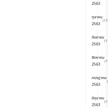
2563
ตุลาคม
(11
2563
กันยายน
(1
2563
สิงหาคม
(1
2563
กรกฎาคม
2563
มิถุนายน
(1
2563