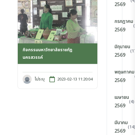
(4
2569
กรกฎาคม
2569
มิถุนายน
กิจกรรมมหาวิทยาลัยราชภัฏ
(1
2569
นครสวรรค์
พฤษภาคม
ไม่ระบุ
2023-02-13 11:20:04
2569
เมษายน
(4)
2569
มีนาคม
(14
2569