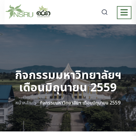
>
กิจกรรมมหาวิทยาลัยฯ
เดือนมิถุนายน 2559
หน้าหลัก
กิจกรรมมหาวิทยาลัยฯ เดือนมิถุนายน 2559