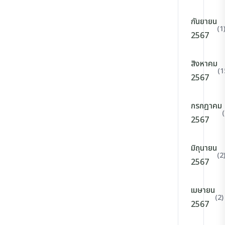
กันยายน
(1
2567
สิงหาคม
(1
2567
กรกฎาคม
2567
มิถุนายน
(2
2567
เมษายน
(2)
2567