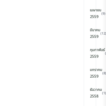
เมษายน
(9)
2559
มีนาคม
(12
2559
กุมภาพันธ์
2559
มกราคม
(8
2559
ธันวาคม
(1)
2558