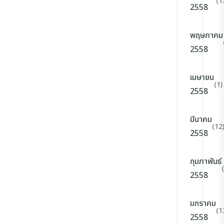
(1
2558
พฤษภาคม
2558
เมษายน
(1)
2558
มีนาคม
(12
2558
กุมภาพันธ์
2558
มกราคม
(1
2558