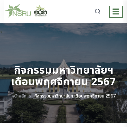
>
กิจกรรมมหาวิทยาลัยฯ
เดือนพฤศจิกายน 2567
หน้าหลัก
กิจกรรมมหาวิทยาลัยฯ เดือนพฤศจิกายน 2567