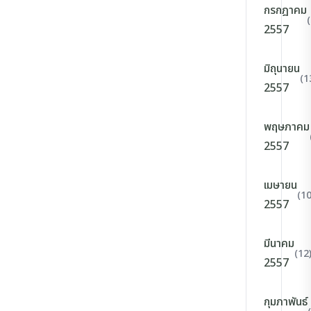
กรกฎาคม
2557
มิถุนายน
(1
2557
พฤษภาคม
2557
เมษายน
(10
2557
มีนาคม
(12
2557
กุมภาพันธ์