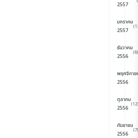
2557
มกราคม
(1
2557
ธันวาคม
(8)
2556
พฤศจิกาย
2556
ตุลาคม
(12
2556
กันยายน
(7
2556