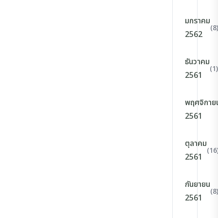
มกราคม
(8
2562
ธันวาคม
(1)
2561
พฤศจิกาย
2561
ตุลาคม
(16
2561
กันยายน
(8
2561