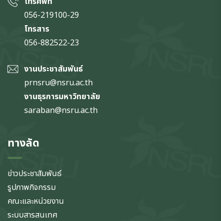
โทรศัพท์
056-219100-29
โทรสาร
056-882522-23
งานประชาสัมพันธ์
prnsru@nsru.ac.th
งานธุรการมหาวิทยาลัย
saraban@nsru.ac.th
ทางลัด
ข่าวประชาสัมพันธ์
รูปภาพกิจกรรม
คณะและหน่วยงาน
ระบบสารสนเทศ