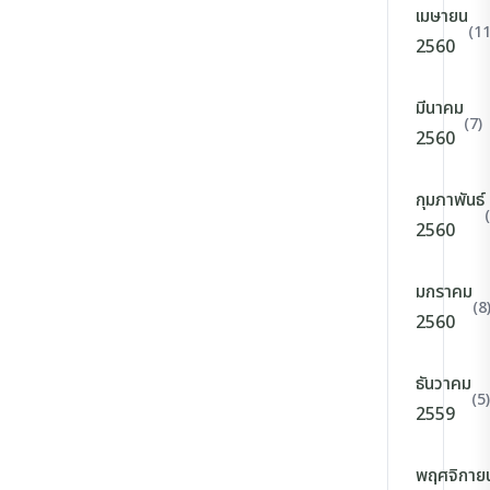
เมษายน
(11
2560
มีนาคม
(7)
2560
กุมภาพันธ์
2560
มกราคม
(8
2560
ธันวาคม
(5)
2559
พฤศจิกาย