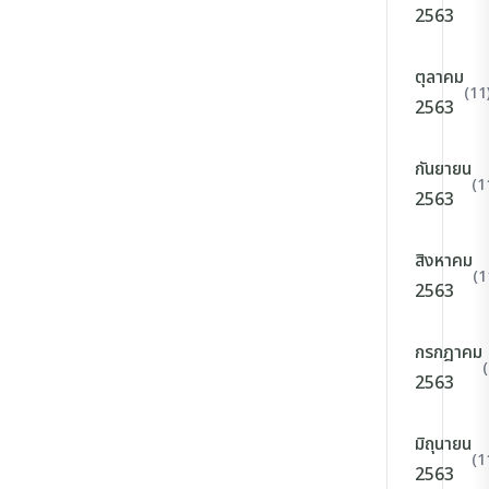
2563
ตุลาคม
(11
2563
กันยายน
(1
2563
สิงหาคม
(1
2563
กรกฎาคม
2563
มิถุนายน
(1
2563