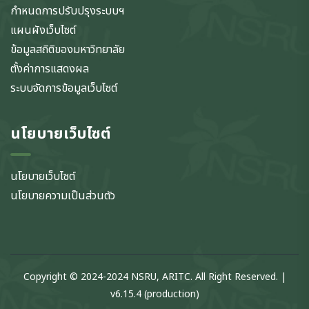
กำหนดการปรับปรุงระบบฯ
แผนผังเว็บไซต์
ข้อมูลสถิติของมหาวิทยาลัย
ตั้งค่าการแสดงผล
ระบบจัดการข้อมูลเว็บไซต์
นโยบายเว็บไซต์
นโยบายเว็บไซต์
นโยบายความเป็นส่วนตัว
Copyright © 2024-2024 NSRU, ARITC. All Right Reserved. |
v6.15.4 (production)