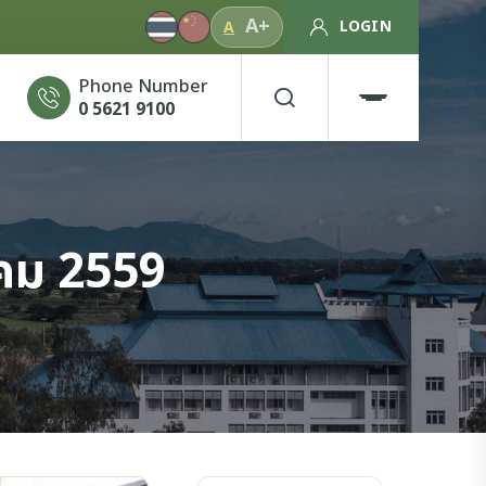
A+
LOGIN
A
Phone Number
0 5621 9100
าคม 2559