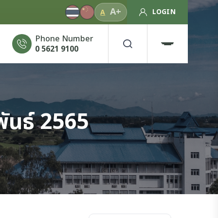
A+
LOGIN
A
Phone Number
0 5621 9100
ันธ์ 2565