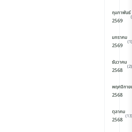
กุมภาพันธ์
2569
มกราคม
(1
2569
ธันวาคม
(2)
2568
พฤศจิกาย
2568
ตุลาคม
(13
2568