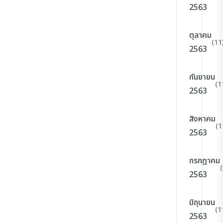
2563
ตุลาคม
(11
2563
กันยายน
(1
2563
สิงหาคม
(1
2563
กรกฎาคม
2563
มิถุนายน
(1
2563