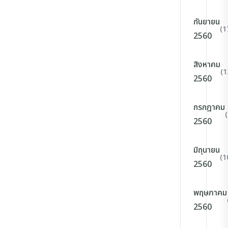
กันยายน
(1
2560
สิงหาคม
(1
2560
กรกฎาคม
2560
มิถุนายน
(1
2560
พฤษภาคม
2560