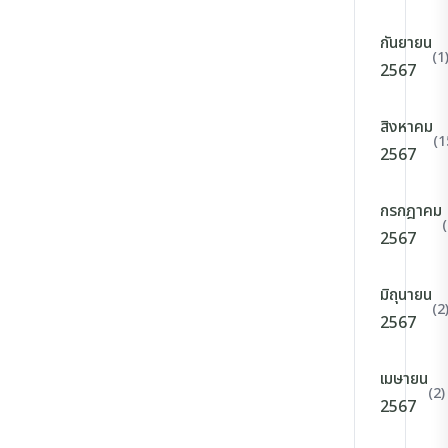
กันยายน
(1
2567
สิงหาคม
(1
2567
กรกฎาคม
2567
มิถุนายน
(2
2567
เมษายน
(2)
2567