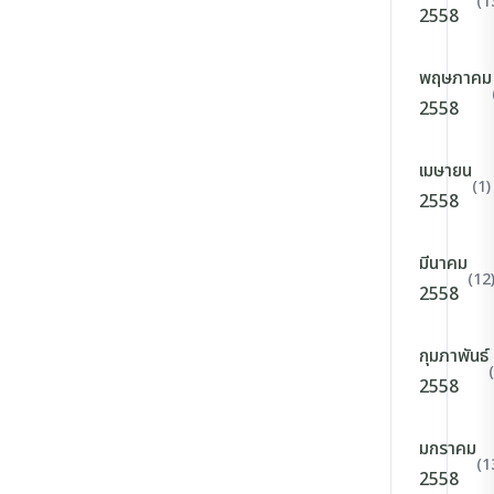
(1
2558
พฤษภาคม
2558
เมษายน
(1)
2558
มีนาคม
(12
2558
กุมภาพันธ์
2558
มกราคม
(1
2558