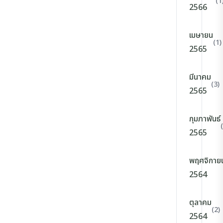
(1
2566
เมษายน
(1)
2565
มีนาคม
(3)
2565
กุมภาพันธ์
2565
พฤศจิกาย
2564
ตุลาคม
(2)
2564