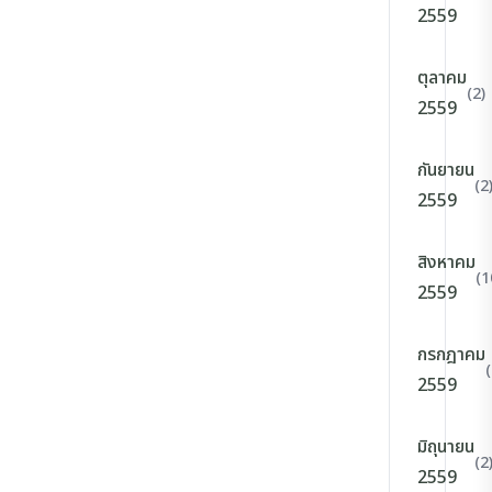
2559
ตุลาคม
(2)
2559
กันยายน
(2
2559
สิงหาคม
(1
2559
กรกฎาคม
(
2559
มิถุนายน
(2
2559