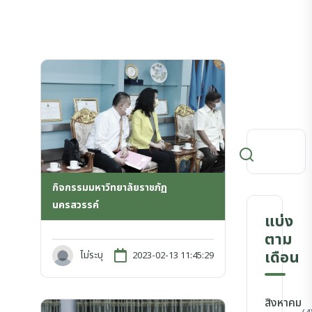
กิจกรรมมหาวิทยาลัยราชภัฏ
นครสวรรค์
แบ่ง
ตาม
เดือน
ไม่ระบุ
2023-02-13 11:45:29
สิงหาคม