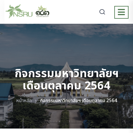
>
กิจกรรมมหาวิทยาลัยฯ
เดือนตุลาคม 2564
หน้าหลัก
กิจกรรมมหาวิทยาลัยฯ เดือนตุลาคม 2564