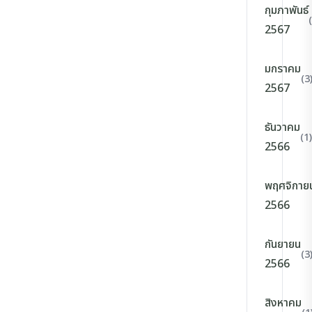
กุมภาพันธ์
2567
มกราคม
(3
2567
ธันวาคม
(1)
2566
พฤศจิกาย
2566
กันยายน
(3
2566
สิงหาคม