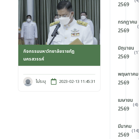
(4
2569
กรกฎาคม
2569
มิถุนายน
กิจกรรมมหาวิทยาลัยราชภัฏ
(1
2569
นครสวรรค์
พฤษภาคม
ไม่ระบุ
2023-02-13 11:45:31
2569
เมษายน
(4)
2569
มีนาคม
(14
2569