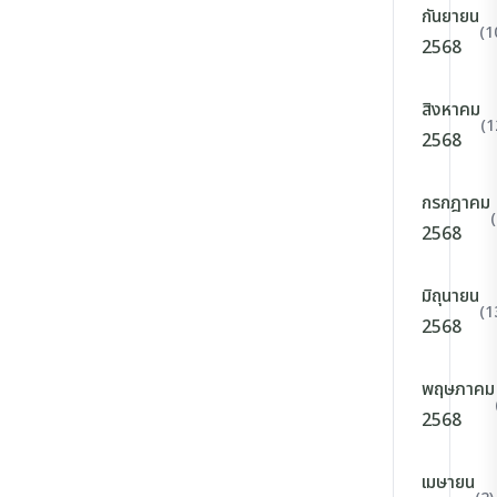
กันยายน
(1
2568
สิงหาคม
(1
2568
กรกฎาคม
2568
มิถุนายน
(1
2568
พฤษภาคม
2568
เมษายน