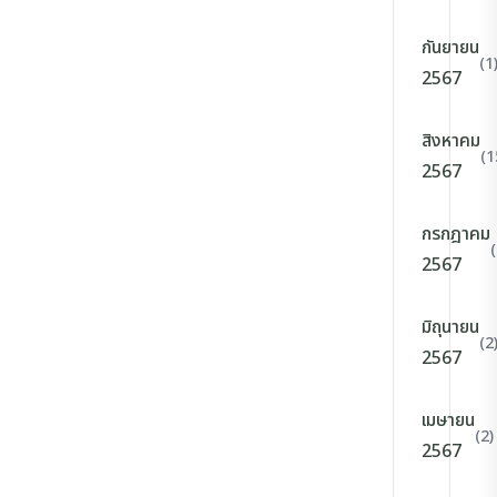
กันยายน
(1
2567
สิงหาคม
(1
2567
กรกฎาคม
2567
มิถุนายน
(2
2567
เมษายน
(2)
2567