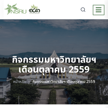
>
กิจกรรมมหาวิทยาลัยฯ
เดือนตุลาคม 2559
หน้าหลัก
กิจกรรมมหาวิทยาลัยฯ เดือนตุลาคม 2559