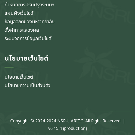
กำหนดการปรับปรุงระบบฯ
แผนผังเว็บไซต์
ข้อมูลสถิติของมหาวิทยาลัย
ตั้งค่าการแสดงผล
ระบบจัดการข้อมูลเว็บไซต์
นโยบายเว็บไซต์
นโยบายเว็บไซต์
นโยบายความเป็นส่วนตัว
Copyright © 2024-2024 NSRU, ARITC. All Right Reserved. |
v6.15.4 (production)