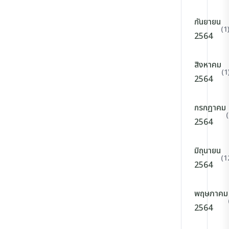
กันยายน
(1
2564
สิงหาคม
(1
2564
กรกฎาคม
2564
มิถุนายน
(1
2564
พฤษภาคม
2564