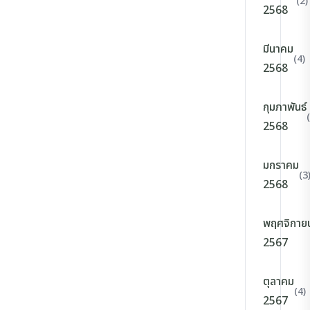
(2)
2568
มีนาคม
(4)
2568
กุมภาพันธ์
2568
มกราคม
(3
2568
พฤศจิกาย
2567
ตุลาคม
(4)
2567