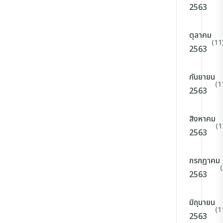
2563
ตุลาคม
(11
2563
กันยายน
(1
2563
สิงหาคม
(1
2563
กรกฎาคม
2563
มิถุนายน
(1
2563