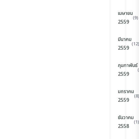
เมษายน
(9)
2559
มีนาคม
(12
2559
กุมภาพันธ์
2559
มกราคม
(8
2559
ธันวาคม
(1)
2558