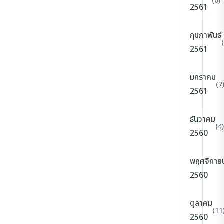
(6)
2561
กุมภาพันธ์
2561
มกราคม
(7
2561
ธันวาคม
(4)
2560
พฤศจิกาย
2560
ตุลาคม
(11
2560