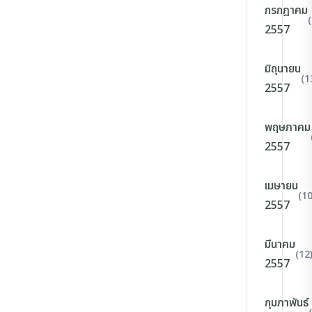
กรกฎาคม
2557
มิถุนายน
(1
2557
พฤษภาคม
2557
เมษายน
(10
2557
มีนาคม
(12
2557
กุมภาพันธ์