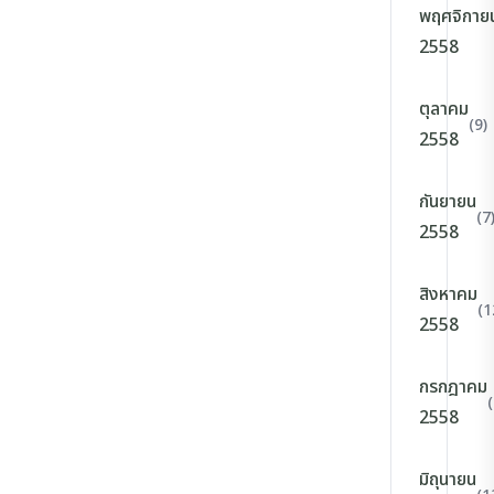
พฤศจิกาย
2558
ตุลาคม
(9)
2558
กันยายน
(7
2558
สิงหาคม
(1
2558
กรกฎาคม
(
2558
มิถุนายน