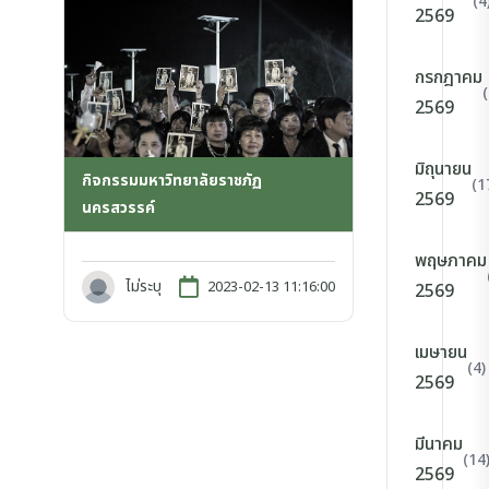
(4
2569
กรกฎาคม
2569
มิถุนายน
กิจกรรมมหาวิทยาลัยราชภัฏ
(1
2569
นครสวรรค์
พฤษภาคม
ไม่ระบุ
2023-02-13 11:16:00
2569
เมษายน
(4)
2569
มีนาคม
(14
2569