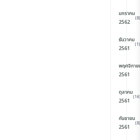
มกราคม
(8
2562
ธันวาคม
(1)
2561
พฤศจิกาย
2561
ตุลาคม
(16
2561
กันยายน
(8
2561