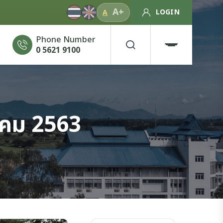
A+
LOGIN
A
Phone Number
0 5621 9100
าคม 2563