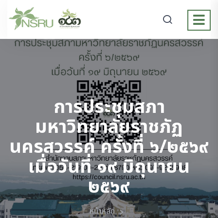
การประชุมสภา
มหาวิทยาลัยราชภัฏ
นครสวรรค์ ครั้งที่ ๖/๒๕๖๙
เมื่อวันที่ ๑๙ มิถุนายน
๒๕๖๙
หน้าหลัก