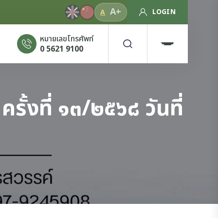
A+
LOGIN
A
หมายเลขโทรศัพท์
0 5621 9100
้งที่ ๑๓/๒๕๖๘ วันที่