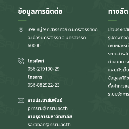
ข้อมูลการติดต่อ
ทางลัด
398 หมู่ 9 ถ.สวรรค์วิถี ต.นครสวรรค์ตก
ข่าวประชาสั
อ.เมืองนครสวรรค์ จ.นครสวรรค์
รูปภาพกิจ
60000
คณะและหน
ระบบสารส
โทรศัพท์
กำหนดการป
056-219100-29
แผนผังเว็บ
โทรสาร
ข้อมูลสถิติ
056-882522-23
ตั้งค่าการ
ระบบจัดการข
งานประชาสัมพันธ์
prnsru@nsru.ac.th
งานธุรการมหาวิทยาลัย
saraban@nsru.ac.th