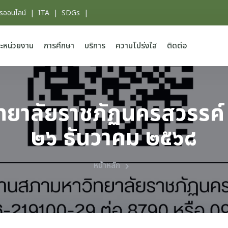
ารออนไลน์
|
ITA
|
SDGs
|
ะหน่วยงาน
การศึกษา
บริการ
ความโปร่งใส
ติดต่อ
าลัยราชภัฏนครสวรรค์ ครั
๒๖ ธันวาคม ๒๕๖๘
หน้าหลัก