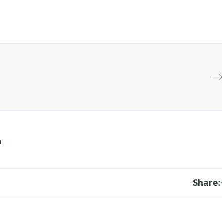
น
Share: