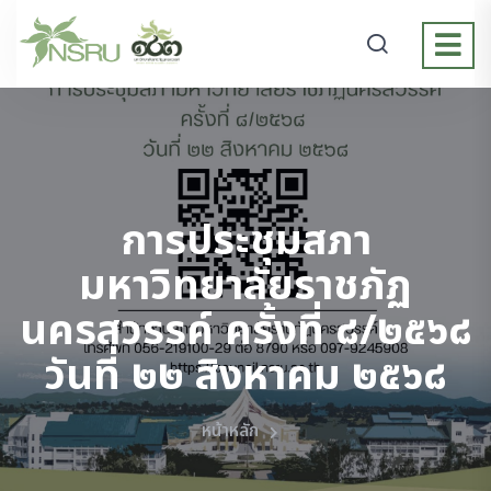
การประชุมสภา
มหาวิทยาลัยราชภัฏ
นครสวรรค์ ครั้งที่ ๘/๒๕๖๘
วันที่ ๒๒ สิงหาคม ๒๕๖๘
หน้าหลัก