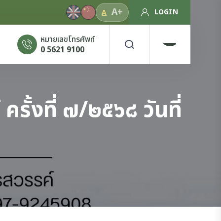
A+
LOGIN
A
หมายเลขโทรศัพท์
0 5621 9100
้งที่ ๗/๒๕๖๘ วันที่