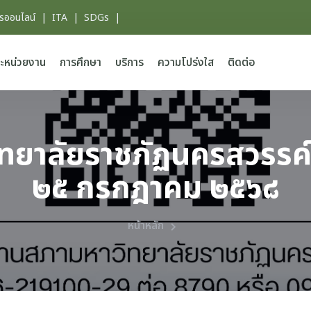
ารออนไลน์
|
ITA
|
SDGs
|
ะหน่วยงาน
การศึกษา
บริการ
ความโปร่งใส
ติดต่อ
ยาลัยราชภัฏนครสวรรค์ ครั
๒๕ กรกฎาคม ๒๕๖๘
หน้าหลัก