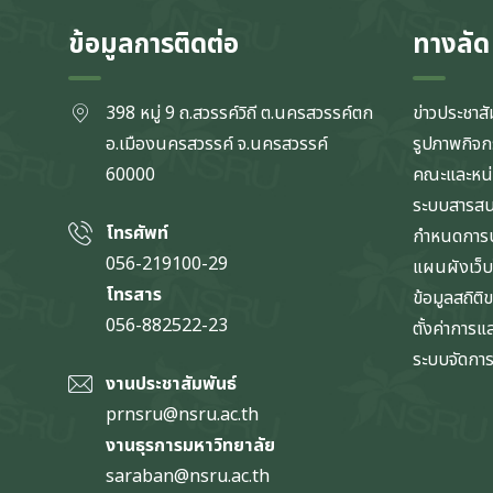
ข้อมูลการติดต่อ
ทางลัด
398 หมู่ 9 ถ.สวรรค์วิถี ต.นครสวรรค์ตก
ข่าวประชาสั
อ.เมืองนครสวรรค์ จ.นครสวรรค์
รูปภาพกิจ
60000
คณะและหน
ระบบสารส
โทรศัพท์
กำหนดการป
056-219100-29
แผนผังเว็บ
โทรสาร
ข้อมูลสถิติ
056-882522-23
ตั้งค่าการ
ระบบจัดการข
งานประชาสัมพันธ์
prnsru@nsru.ac.th
งานธุรการมหาวิทยาลัย
saraban@nsru.ac.th