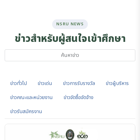
NSRU NEWS
ข
า
ว
ส
ำ
ห
ร
บ
ผ
ส
น
ใ
จ
เ
ข
า
ศ
ก
ษ
า
ข่าวทั่วไป
ข่าวเด่น
ข่าวการรับรางวัล
ข่าวผู้บริหาร
ข่าวคณะและหน่วยงาน
ข่าวจัดซื้อจัดจ้าง
ข่าวรับสมัครงาน