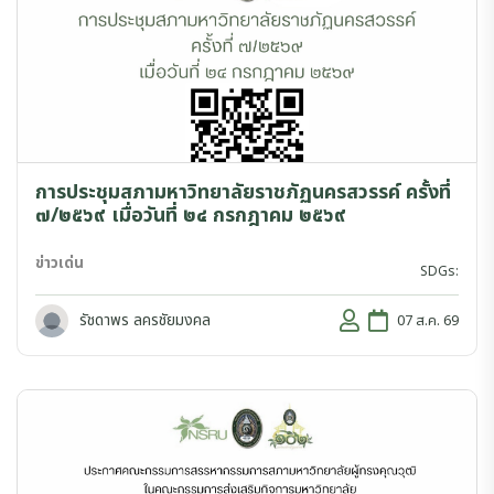
การประชุมสภามหาวิทยาลัยราชภัฏนครสวรรค์ ครั้งที่
๗/๒๕๖๙ เมื่อวันที่ ๒๔ กรกฎาคม ๒๕๖๙
ข่าวเด่น
SDGs:
รัชดาพร ลครชัยมงคล
07 ส.ค. 69