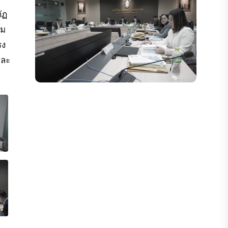
ัฏ
ุม
รง
และ