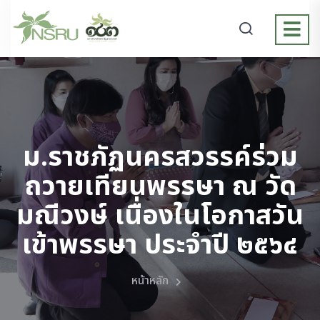
ม.ราชภัฏนครสวรรค์ร่วม
ถวายเทียนพรรษา ณ วัด
มณีวงษ์ เนื่องในโอกาสวัน
เข้าพรรษา ประจำปี ๒๕๖๔
หน้าหลัก