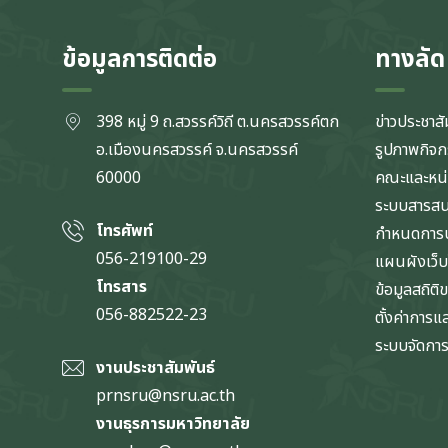
ข้อมูลการติดต่อ
ทางลัด
398 หมู่ 9 ถ.สวรรค์วิถี ต.นครสวรรค์ตก
ข่าวประชาสั
อ.เมืองนครสวรรค์ จ.นครสวรรค์
รูปภาพกิจ
60000
คณะและหน
ระบบสารส
โทรศัพท์
กำหนดการป
056-219100-29
แผนผังเว็บ
โทรสาร
ข้อมูลสถิติ
056-882522-23
ตั้งค่าการ
ระบบจัดการข
งานประชาสัมพันธ์
prnsru@nsru.ac.th
งานธุรการมหาวิทยาลัย