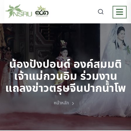
น้องปังปอนด์ องค์สมมติ
เจ้าแม่กวนอิม ร่วมงาน
แถลงข่าวตรุษจีนปากน้ำโพ
หน้าหลัก