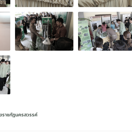
ัยราชภัฏนครสวรรค์