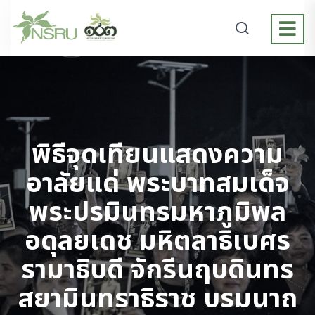
พิธีจุดเทียนแสดงความ
อาลัยแด่ พระบาทสมเด็จ
พระปรมินทรมหาภูมิพล
อดุลยเดช มหิตลาธิเบศร
รามาธิบดี จักรีนฤบดินทร
สยามินทราธิราช บรมนาถ