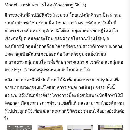
Model และทักษะการโค้ช (Coaching Skills)
มีการลงพื้นที่ฝึกปฏิบัติจริงในชุมชน โดยแบ่งนักศึกษาเป็น 6 กลุ่ม 
ร่วมกับปราชญ์ชาวบ้านเพื่อสำรวจและวิเคราะห์ปัญหาในพื้นที่ 
จ.นครสวรรค์ และ จ.อุทัยธานี ได้แก่ กลุ่มเกษตรทฤษฎีใหม่ (ไร่
เรืองฤทธิ์) ต.หนองกระโดน กลุ่มผ้าทอโบราณบ้านไร่หมู่ 5 
จ.อุทัยธานี กลุ่มน้ำตาลอ้อย วิสาหกิจชุมชนสวรรค์เกษตร ต.กลาง
แดด กลุ่มพืชผักเกษตรปลอดภัย วิสาหกิจชุมชนชั่งหัวมัน 
ต.ลาดยาว กลุ่มสมุนไพรเพื่อรักษา หาดเสลา ต.เขาดินและกลุ่มทอ
ผ้าแปรรูป วิสาหกิจชุมชนพลอยผ้าไทย ต.ท่าไม้
หลังจากการลงพื้นที่ นักศึกษาได้นำข้อมูลมาบรรยายสรุปผล เพื่อ
ออกแบบนวัตกรรมแก้ไขปัญหาชุมชนอย่างเป็นรูปธรรม ทั้งนี้ 
มร.นว. หวังเป็นอย่างยิ่งว่าโครงการนี้จะช่วยบ่มเพาะนักศึกษาให้มี
จิตอาสา มีสมรรถนะการทำงานเชิงพื้นที่ และสามารถนำองค์ความ
รู้ไปประยุกต์ใช้เพื่อพัฒนาคุณภาพชีวิตของชุมชนได้อย่างยั่งยืนต่อ
ไป